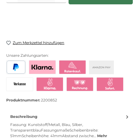
Zum Merkzettel hinzufügen
Unsere Zahlungsarten:
AMAZON PAY
PayPal
Bezahlen mit Klarna
Klarna Ratenkauf
Vorkasse
Klarna Sofort bezahlen
Klarna Rechnung
Klarna Sofortü
Produktnummer:
2200852
Beschreibung
Fassung: Kunststoff/Metall, Blau, Silber,
TransparentblauFassungsmaßeScheibenbreite:
51mmScheibenhöhe: 41mmAbstand zwische…
Mehr