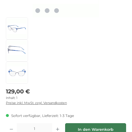
Regulärer Preis:
129,00 €
Inhalt:
1
Preise inkl. MwSt. zzgl. Versandkosten
Sofort verfügbar, Lieferzeit: 1-3 Tage
Produkt Anzahl: Gib den gewünschten Wert ein oder benutze die Schaltflächen
In den Warenkorb