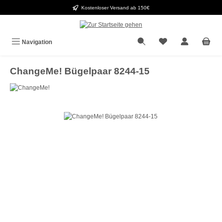
Kostenloser Versand ab 150€
Zum Hauptinhalt springen
Navigation
ChangeMe! Bügelpaar 8244-15
Bildergalerie überspringen