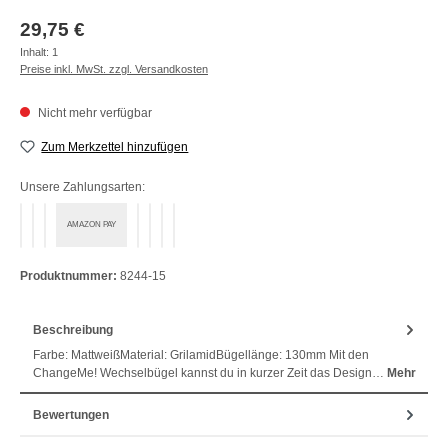
Regulärer Preis:
29,75 €
Inhalt:
1
Preise inkl. MwSt. zzgl. Versandkosten
Nicht mehr verfügbar
Zum Merkzettel hinzufügen
Unsere Zahlungsarten:
AMAZON PAY
PayPal
Bezahlen mit Klarna
Klarna Ratenkauf
Vorkasse
Klarna Sofort bezahlen
Klarna Rechnung
Klarna Sofortüberweisung
Produktnummer:
8244-15
Beschreibung
Farbe: MattweißMaterial: GrilamidBügellänge: 130mm Mit den
ChangeMe! Wechselbügel kannst du in kurzer Zeit das Design…
Mehr
Bewertungen