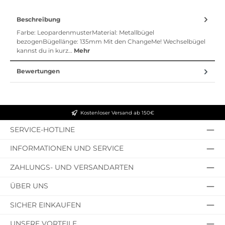
Beschreibung
Farbe: LeopardenmusterMaterial: Metallbügel
bezogenBügellänge: 135mm Mit den ChangeMe! Wechselbügel
kannst du in kurz…
Mehr
Bewertungen
Kostenloser Versand ab 150€
SERVICE-HOTLINE
INFORMATIONEN UND SERVICE
ZAHLUNGS- UND VERSANDARTEN
ÜBER UNS
SICHER EINKAUFEN
UNSERE VORTEILE