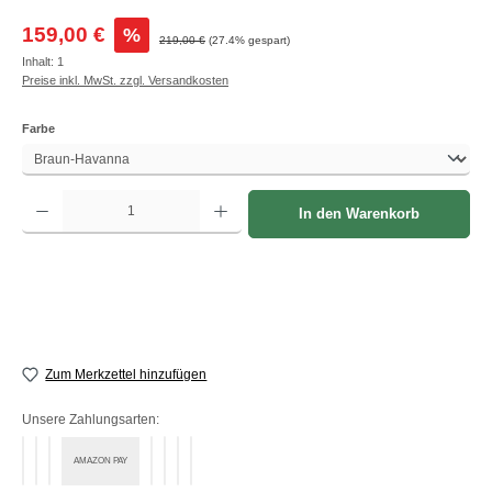
Verkaufspreis:
159,00 €
%
Regulärer Preis:
219,00 €
(27.4% gespart)
Inhalt:
1
Preise inkl. MwSt. zzgl. Versandkosten
auswählen
Farbe
Produkt Anzahl: Gib den gewünschten Wert ein oder benutze die Schaltflächen um die A
In den Warenkorb
Zum Merkzettel hinzufügen
Unsere Zahlungsarten:
AMAZON PAY