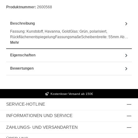
PayPal
Bezahlen mit Klarna
Klarna Ratenkauf
Vorkasse
Klarna Sofort bezahlen
Klarna Rechnung
Klarna Sofortüberweisung
Produktnummer:
2600568
Beschreibung
Fassung: Kunststoff, Havanna, GoldGlas: Grün, polarisiert,
RückflächenentspiegelungFassungsmaßeScheibenbreite: 55mm Ab…
Mehr
Eigenschaften
Bewertungen
Kostenloser Versand ab 150€
SERVICE-HOTLINE
INFORMATIONEN UND SERVICE
ZAHLUNGS- UND VERSANDARTEN