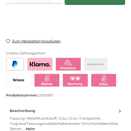
Zum Merkzettel hinzufügen
Unsere Zahlungsarten:
AMAZON PAY
PayPal
Bezahlen mit Klarna
Klarna Ratenkauf
Vorkasse
Klarna Sofort bezahlen
Klarna Rechnung
Klarna Sofortü
Produktnummer:
2000913
Beschreibung
Fassung: Metall/Kunststoff, Grau, Grün, Transparent,
Tragrand FassungsmaßeScheibenbreite: 51mmScheibenhöhe:
38mm …
Mehr