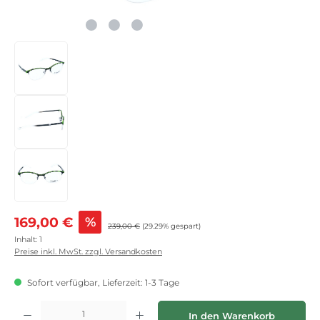
Verkaufspreis:
169,00 €
%
Regulärer Preis:
239,00 €
(29.29% gespart)
Inhalt:
1
Preise inkl. MwSt. zzgl. Versandkosten
Sofort verfügbar, Lieferzeit: 1-3 Tage
Produkt Anzahl: Gib den gewünschten Wert ein oder benutze die Schaltflächen
In den Warenkorb