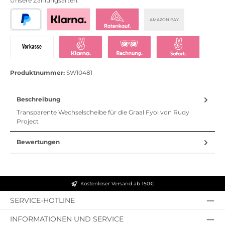
Unsere Zahlungsarten:
AMAZON PAY
PayPal
Bezahlen mit Klarna
Klarna Ratenkauf
Vorkasse
Klarna Sofort bezahlen
Klarna Rechnung
Klarna Sofortü
Produktnummer:
SW10481
Beschreibung
Transparente Wechselscheibe für die Graal Fyol von Rudy
Project
Bewertungen
Kostenloser Versand ab 150€
SERVICE-HOTLINE
INFORMATIONEN UND SERVICE