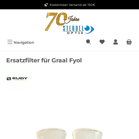
Kostenloser Versand ab 150€
Zum Hauptinhalt springen
Navigation
Ersatzfilter für Graal Fyol
Bildergalerie überspringen