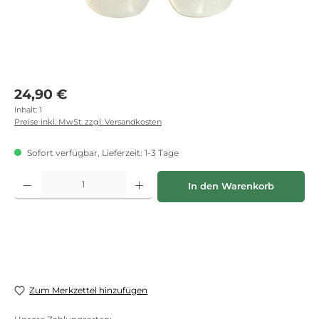
Regulärer Preis:
24,90 €
Inhalt:
1
Preise inkl. MwSt. zzgl. Versandkosten
Sofort verfügbar, Lieferzeit: 1-3 Tage
Produkt Anzahl: Gib den gewünschten Wert ein oder benutze die Schaltflächen
In den Warenkorb
Zum Merkzettel hinzufügen