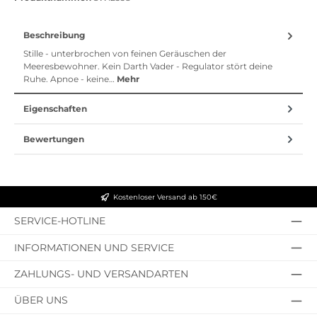
Beschreibung
Stille - unterbrochen von feinen Geräuschen der
Meeresbewohner. Kein Darth Vader - Regulator stört deine
Ruhe. Apnoe - keine…
Mehr
Eigenschaften
Bewertungen
Kostenloser Versand ab 150€
SERVICE-HOTLINE
INFORMATIONEN UND SERVICE
ZAHLUNGS- UND VERSANDARTEN
ÜBER UNS