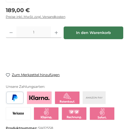
Regulärer Preis:
189,00 €
Preise inkl. MwSt. zzgl. Versandkosten
Produkt Anzahl: Gib den gewünschten Wert ein oder benutze die Schaltflächen
In den Warenkorb
Zum Merkzettel hinzufügen
Unsere Zahlungsarten:
AMAZON PAY
PayPal
Bezahlen mit Klarna
Klarna Ratenkauf
Vorkasse
Klarna Sofort bezahlen
Klarna Rechnung
Klarna Sofortü
Produktnummer:
SW12558