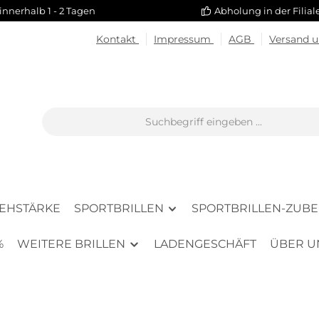
innerhalb 1 - 2 Tagen
Abholung in der Filia
Kontakt
Impressum
AGB
Versand 
SEHSTÄRKE
SPORTBRILLEN
SPORTBRILLEN-ZUB
%
WEITERE BRILLEN
LADENGESCHÄFT
ÜBER U