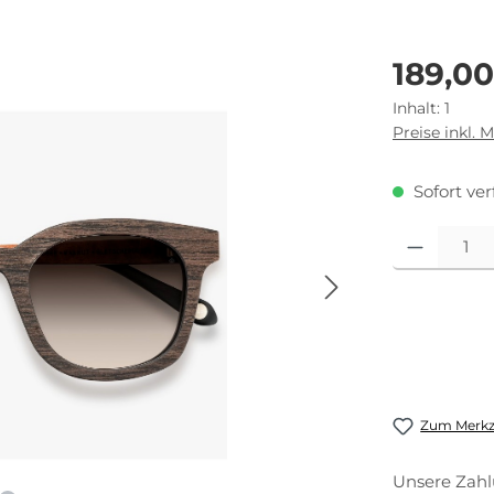
Regulärer Pr
189,0
Inhalt:
1
Preise inkl. 
Sofort ver
Produkt Anza
Zum Merkze
Unsere Zahl