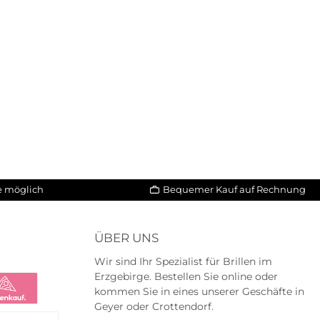
le möglich
Bequemer Kauf auf Rechnung
ÜBER UNS
Wir sind Ihr Spezialist für Brillen im
Erzgebirge. Bestellen Sie online oder
kommen Sie in eines unserer Geschäfte in
Geyer oder Crottendorf.
na
na Ratenkauf