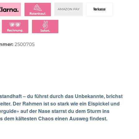
AMAZON PAY
zahlen mit Klarna
Klarna Ratenkauf
Vorkasse
t bezahlen
Klarna Rechnung
Klarna Sofortüberweisung
mmer:
2500705
u standhaft – du führst durch das Unbekannte, brichst
leiter. Der Rahmen ist so stark wie ein Eispickel und
herguide» auf der Nase starrst du dem Sturm ins
aus dem kältesten Chaos einen Ausweg findest.