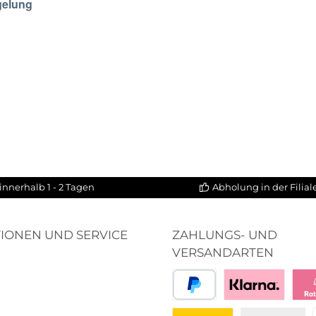
gelung
sern: 24mm
innerhalb 1 - 2 Tagen
Abholung in der Filia
IONEN UND SERVICE
ZAHLUNGS- UND
VERSANDARTEN
PayPal
Bezahlen mit Klar
Klar