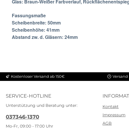
Glas: Braun-Weißer Farbverlauf, Rückflächenentspie
Fassungsmaße
Scheibenbreite: 50mm
Scheibenhöhe: 41mm
Abstand zw. d. Glä
Kostenloser Versand ab 150€
Versand 
SERVICE-HOTLINE
INFORMAT
Unterstützung und Beratung unter:
Kontakt
Impressum
037346-1370
AGB
Mo-Fr, 09:00 - 17:00 Uhr