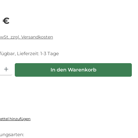
eis:
0 €
MwSt. zzgl. Versandkosten
fügbar, Lieferzeit: 1-3 Tage
hl: Gib den gewünschten Wert ein oder benutze die Schaltfläche
In den Warenkorb
ttel hinzufügen
ungsarten: