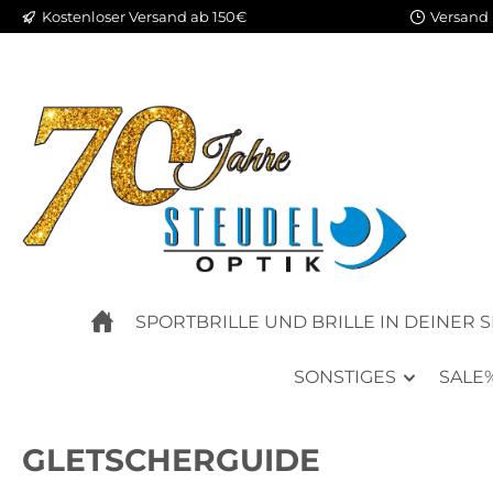
Kostenloser Versand ab 150€
Versand 
m Hauptinhalt springen
Zur Suche springen
Zur Hauptnavigation springen
SPORTBRILLE UND BRILLE IN DEINER 
SONSTIGES
SALE
GLETSCHERGUIDE