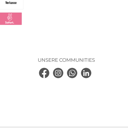
Vorkasse
ng
larna Sofortüberweisung
UNSERE COMMUNITIES
Facebook
Instagram
WhatsApp
LinkedIn