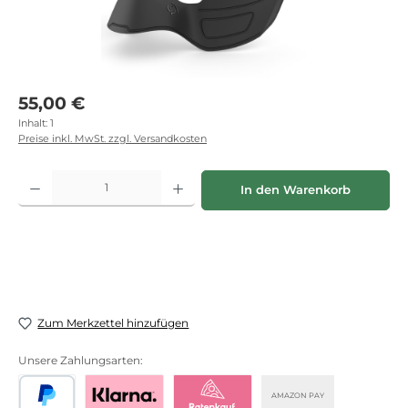
Regulärer Preis:
55,00 €
Inhalt:
1
Preise inkl. MwSt. zzgl. Versandkosten
Produkt Anzahl: Gib den gewünschten Wert ein oder benutze die Schaltflächen
In den Warenkorb
Zum Merkzettel hinzufügen
Unsere Zahlungsarten:
AMAZON PAY