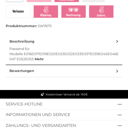
PayPal
Bezahlen mit Klarna
Klarna Ratenkauf
Vorkasse
Klarna Sofort bezahlen
Klarna Rechnung
Klarna Sofortü
Produktnummer:
SW11675
Beschreibung
Passend für
Modelle E016E017E019E020E023E032E033E037E039E045E046E
047 E052E053
Mehr
Bewertungen
Kostenloser Versand ab 150€
SERVICE-HOTLINE
INFORMATIONEN UND SERVICE
ZAHLUNGS- UND VERSANDARTEN