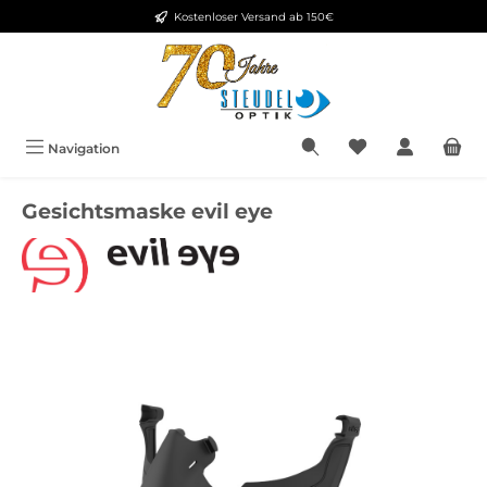
Kostenloser Versand ab 150€
Zum Hauptinhalt springen
Navigation
Gesichtsmaske evil eye
Bildergalerie überspringen