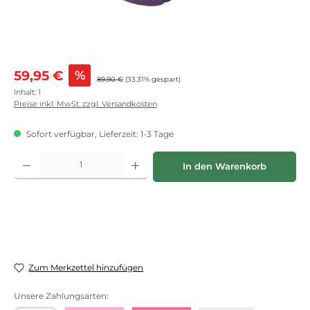
Verkaufspreis:
59,95 €
%
Regulärer Preis:
89,90 €
(33.31% gespart)
Inhalt:
1
Preise inkl. MwSt. zzgl. Versandkosten
Sofort verfügbar, Lieferzeit: 1-3 Tage
Produkt Anzahl: Gib den gewünschten Wert ein oder benutze die Schaltflächen
In den Warenkorb
Zum Merkzettel hinzufügen
Unsere Zahlungsarten: