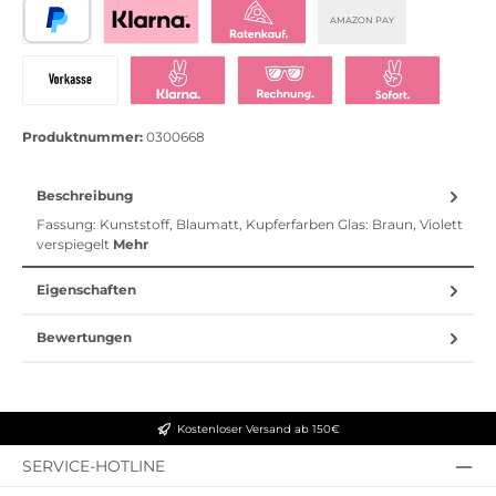
AMAZON PAY
PayPal
Bezahlen mit Klarna
Klarna Ratenkauf
Vorkasse
Klarna Sofort bezahlen
Klarna Rechnung
Klarna Sofortü
Produktnummer:
0300668
Beschreibung
Fassung: Kunststoff, Blaumatt, Kupferfarben Glas: Braun, Violett
verspiegelt
Mehr
Eigenschaften
Bewertungen
Kostenloser Versand ab 150€
SERVICE-HOTLINE