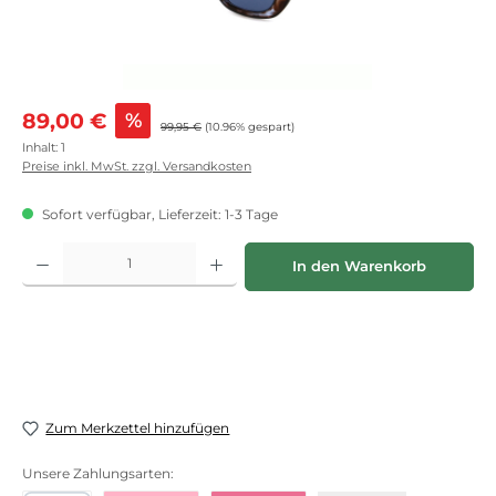
Verkaufspreis:
89,00 €
%
Regulärer Preis:
99,95 €
(10.96% gespart)
Inhalt:
1
Preise inkl. MwSt. zzgl. Versandkosten
Sofort verfügbar, Lieferzeit: 1-3 Tage
Produkt Anzahl: Gib den gewünschten Wert ein oder benutze die Schaltflächen
In den Warenkorb
Zum Merkzettel hinzufügen
Unsere Zahlungsarten: