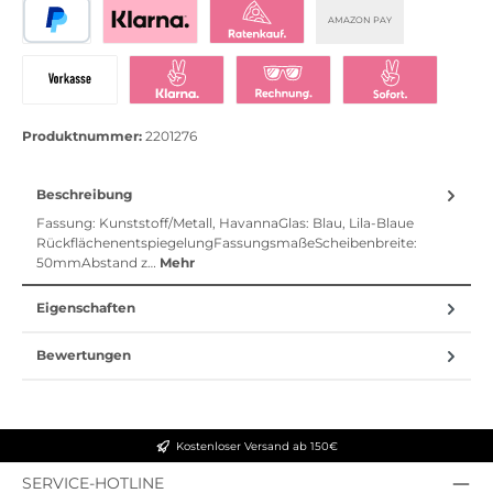
AMAZON PAY
PayPal
Bezahlen mit Klarna
Klarna Ratenkauf
Vorkasse
Klarna Sofort bezahlen
Klarna Rechnung
Klarna Sofortü
Produktnummer:
2201276
Beschreibung
Fassung: Kunststoff/Metall, HavannaGlas: Blau, Lila-Blaue
RückflächenentspiegelungFassungsmaßeScheibenbreite:
50mmAbstand z…
Mehr
Eigenschaften
Bewertungen
Kostenloser Versand ab 150€
SERVICE-HOTLINE