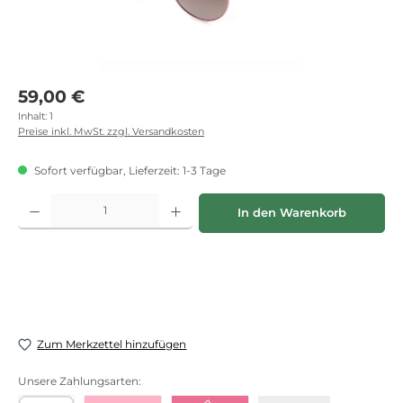
Regulärer Preis:
59,00 €
Inhalt:
1
Preise inkl. MwSt. zzgl. Versandkosten
Sofort verfügbar, Lieferzeit: 1-3 Tage
Produkt Anzahl: Gib den gewünschten Wert ein oder benutze die Schaltflächen
In den Warenkorb
Zum Merkzettel hinzufügen
Unsere Zahlungsarten: