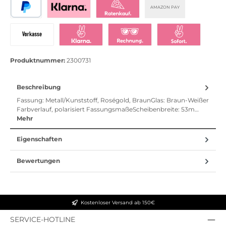
AMAZON PAY
PayPal
Bezahlen mit Klarna
Klarna Ratenkauf
Vorkasse
Klarna Sofort bezahlen
Klarna Rechnung
Klarna Sofortü
Produktnummer:
2300731
Beschreibung
Fassung: Metall/Kunststoff, Roségold, BraunGlas: Braun-Weißer
Farbverlauf, polarisiert FassungsmaßeScheibenbreite: 53m…
Mehr
Eigenschaften
Bewertungen
Kostenloser Versand ab 150€
SERVICE-HOTLINE