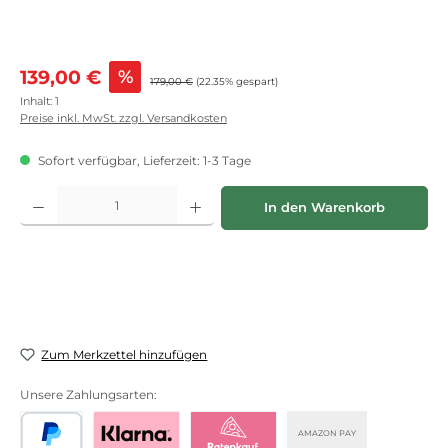
Verkaufspreis:
139,00 €
%
Regulärer Preis:
179,00 €
(22.35% gespart)
Inhalt:
1
Preise inkl. MwSt. zzgl. Versandkosten
Sofort verfügbar, Lieferzeit: 1-3 Tage
Produkt Anzahl: Gib den gewünschten Wert ein oder benutze die Schaltflächen
In den Warenkorb
Zum Merkzettel hinzufügen
Unsere Zahlungsarten:
AMAZON PAY