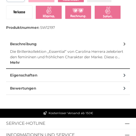
PayPal
Bezahlen mit Klarna
Klarna Ratenkauf
Vorkasse
Klarna Sofort bezahlen
Klarna Rechnung
Klarna Sofortü
Produktnummer:
SW12197
Beschreibung
Die Brillenkollektion „Essential“ von Carolina Herrera zelebriert
den femininen und fröhlichen Charakter der Marke. Diese o…
Mehr
Eigenschaften
Bewertungen
Kostenloser Versand ab 150€
SERVICE-HOTLINE
INFORMATIONEN UND SERVICE