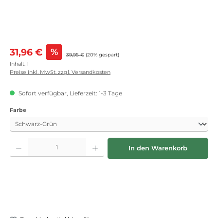
Verkaufspreis:
31,96 €
%
Regulärer Preis:
39,95 €
(20% gespart)
Inhalt:
1
Preise inkl. MwSt. zzgl. Versandkosten
Sofort verfügbar, Lieferzeit: 1-3 Tage
auswählen
Farbe
Produkt Anzahl: Gib den gewünschten Wert ein oder benutze die Schaltflächen
In den Warenkorb