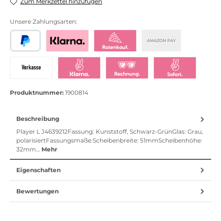
Zum Merkzettel hinzufügen
Unsere Zahlungsarten:
AMAZON PAY
PayPal
Bezahlen mit Klarna
Klarna Ratenkauf
Vorkasse
Klarna Sofort bezahlen
Klarna Rechnung
Klarna Sofortü
Produktnummer:
1900814
Beschreibung
Player L J4639212Fassung: Kunststoff, Schwarz-GrünGlas: Grau,
polarisiertFassungsmaße:Scheibenbreite: 51mmScheibenhöhe:
32mm…
Mehr
Eigenschaften
Bewertungen