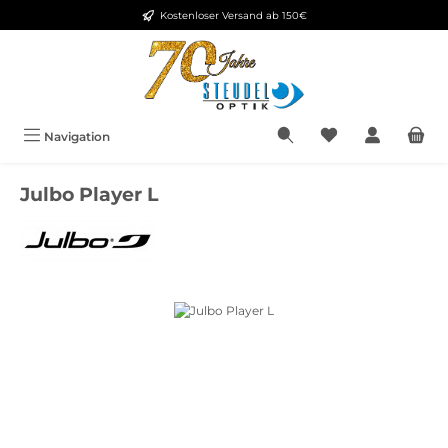
Kostenloser Versand ab 150€
Zum Hauptinhalt springen
Navigation
Julbo Player L
Bildergalerie überspringen