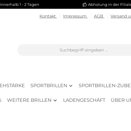
innerhalb 1 - 2 Tagen
Abholung in der Filia
Kontakt
Impressum
AGB
Versand 
SEHSTÄRKE
SPORTBRILLEN
SPORTBRILLEN-ZUB
%
WEITERE BRILLEN
LADENGESCHÄFT
ÜBER U