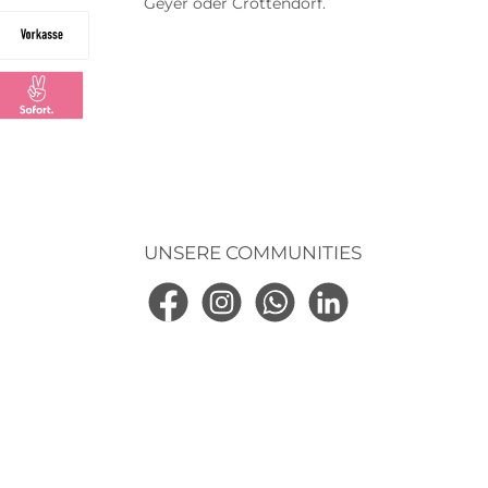
Geyer oder Crottendorf.
na
na Ratenkauf
Vorkasse
ng
larna Sofortüberweisung
UNSERE COMMUNITIES
Facebook
Instagram
WhatsApp
LinkedIn