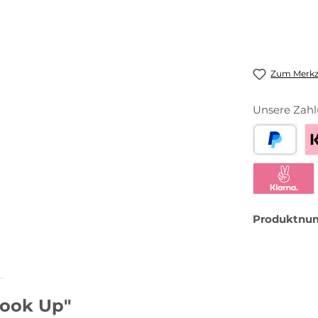
Zum Merkze
Unsere Zahl
PayPal
Be
Klarna Sofor
Produktnu
Hook Up"