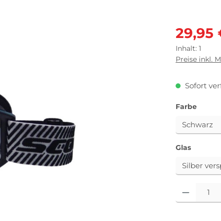
Verkaufsprei
29,95
Inhalt:
1
Preise inkl. 
Sofort ver
auswä
Farbe
auswäh
Glas
Produkt Anza