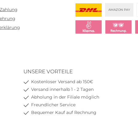
PayPal
Bezahlen mit Klar
Klar
 Zahlung
AMAZON PAY
lehrung
DHL
erklärung
Klarna Sofort bezahlen
Klarna Rechnu
K
UNSERE VORTEILE
Kostenloser Versand ab 150€
Versand innerhalb 1 - 2 Tagen
Abholung in der Filiale möglich
Freundlicher Service
Bequemer Kauf auf Rechnung