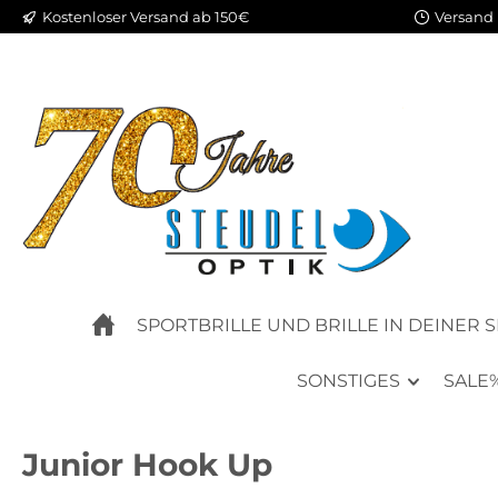
Kostenloser Versand ab 150€
Versand 
m Hauptinhalt springen
Zur Suche springen
Zur Hauptnavigation springen
SPORTBRILLE UND BRILLE IN DEINER 
SONSTIGES
SALE
Junior Hook Up