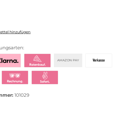
ttel hinzufügen
ungsarten:
AMAZON PAY
zahlen mit Klarna
Klarna Ratenkauf
Vorkasse
t bezahlen
Klarna Rechnung
Klarna Sofortüberweisung
mmer:
101029