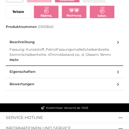
PayPal
Bezahlen mit Klarna
Klarna Ratenkauf
Vorkasse
Klarna Sofort bezahlen
Klarna Rechnung
Klarna Sofortü
Produktnummer:
2300840
Beschreibung
Fassung: Kunststoff, PetrolFassungsmaßeScheibenbreite:
54mmScheibenhöhe: 47mmAbstand zw. d. Gläsern: 16mm
Mehr
Eigenschaften
Bewertungen
Kostenloser Versand ab 150€
SERVICE-HOTLINE
INFORMATIONEN UND SERVICE