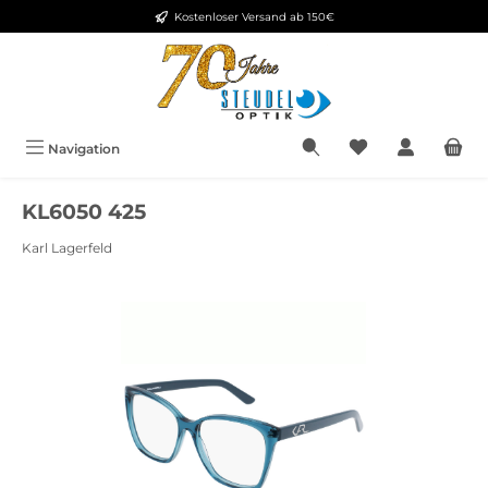
Kostenloser Versand ab 150€
Zum Hauptinhalt springen
Navigation
KL6050 425
Karl Lagerfeld
Bildergalerie überspringen