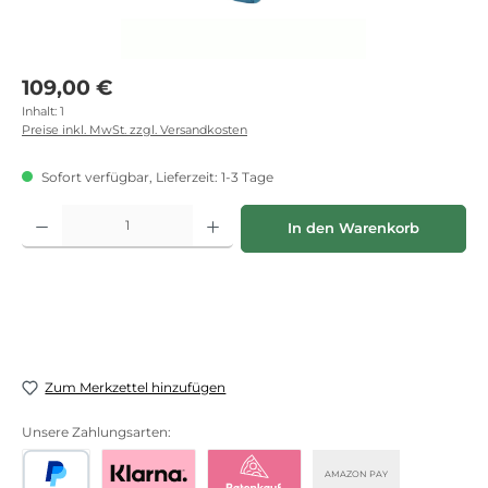
Regulärer Preis:
109,00 €
Inhalt:
1
Preise inkl. MwSt. zzgl. Versandkosten
Sofort verfügbar, Lieferzeit: 1-3 Tage
Produkt Anzahl: Gib den gewünschten Wert ein oder benutze die Schaltflächen
In den Warenkorb
Zum Merkzettel hinzufügen
Unsere Zahlungsarten:
AMAZON PAY