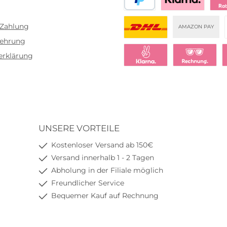
PayPal
Bezahlen mit Klar
Klar
 Zahlung
AMAZON PAY
lehrung
DHL
erklärung
Klarna Sofort bezahlen
Klarna Rechnu
K
UNSERE VORTEILE
Kostenloser Versand ab 150€
Versand innerhalb 1 - 2 Tagen
Abholung in der Filiale möglich
Freundlicher Service
Bequemer Kauf auf Rechnung