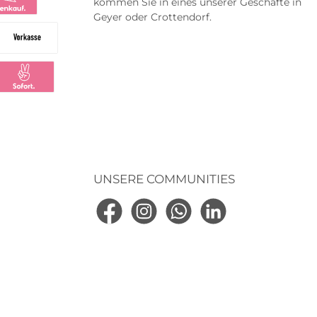
kommen Sie in eines unserer Geschäfte in
Geyer oder Crottendorf.
na
na Ratenkauf
Vorkasse
ng
larna Sofortüberweisung
UNSERE COMMUNITIES
Facebook
Instagram
WhatsApp
LinkedIn