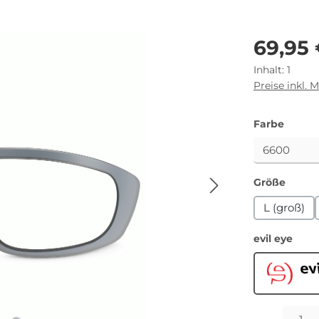
Regulärer Pr
69,95
Inhalt:
1
Preise inkl. 
auswä
Farbe
auswä
Größe
L (groß)
ausw
evil eye
Ev
Produkt Anza