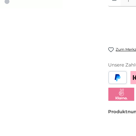
Zum Merkze
Unsere Zahl
PayPal
Be
Klarna Sofor
Produktnu