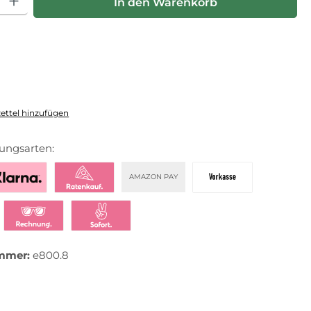
In den Warenkorb
ttel hinzufügen
ungsarten:
AMAZON PAY
zahlen mit Klarna
Klarna Ratenkauf
Vorkasse
t bezahlen
Klarna Rechnung
Klarna Sofortüberweisung
mmer:
e800.8