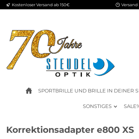
Kostenloser Versand ab 150€
Versand 
m Hauptinhalt springen
Zur Suche springen
Zur Hauptnavigation springen
SPORTBRILLE UND BRILLE IN DEINER 
SONSTIGES
SALE
Korrektionsadapter e800 XS