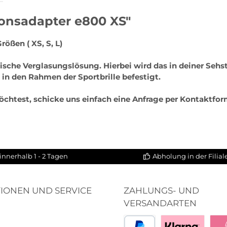
ionsadapter e800 XS"
rößen ( XS, S, L)
ptische Verglasungslösung. Hierbei wird das in deiner Se
 in den Rahmen der Sportbrille befestigt.
chtest, schicke uns einfach eine Anfrage per Kontaktfor
innerhalb 1 - 2 Tagen
Abholung in der Filia
IONEN UND SERVICE
ZAHLUNGS- UND
VERSANDARTEN