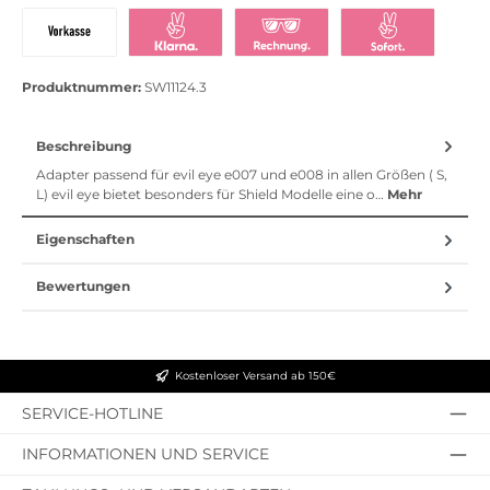
PayPal
Bezahlen mit Klarna
Klarna Ratenkauf
Vorkasse
Klarna Sofort bezahlen
Klarna Rechnung
Klarna Sofortü
Produktnummer:
SW11124.3
Beschreibung
Adapter passend für evil eye e007 und e008 in allen Größen ( S,
L) evil eye bietet besonders für Shield Modelle eine o…
Mehr
Eigenschaften
Bewertungen
Kostenloser Versand ab 150€
SERVICE-HOTLINE
INFORMATIONEN UND SERVICE