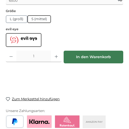
auswählen
Größe
L (groß)
S (mittel)
auswählen
evil eye
Evil Eye
Produkt Anzahl: Gib den gewünschten Wert ein oder benutze die Schaltflächen
In den Warenkorb
Zum Merkzettel hinzufügen
Unsere Zahlungsarten:
AMAZON PAY