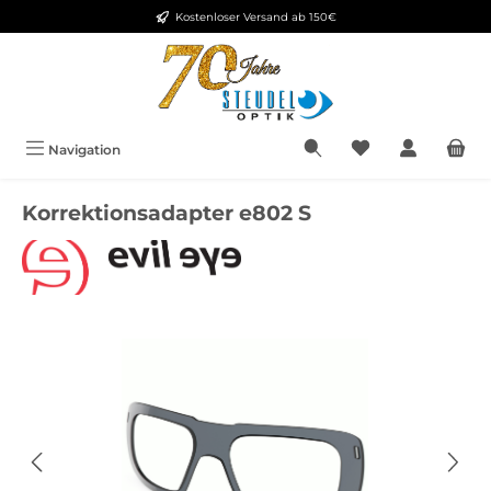
Kostenloser Versand ab 150€
Zum Hauptinhalt springen
Navigation
Korrektionsadapter e802 S
Bildergalerie überspringen