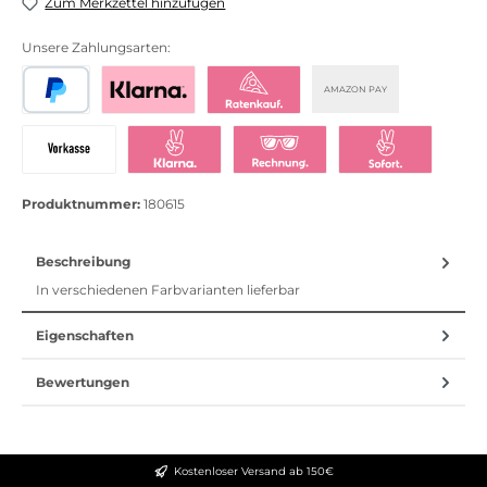
Zum Merkzettel hinzufügen
Unsere Zahlungsarten:
AMAZON PAY
PayPal
Bezahlen mit Klarna
Klarna Ratenkauf
Vorkasse
Klarna Sofort bezahlen
Klarna Rechnung
Klarna Sofortü
Produktnummer:
180615
Beschreibung
In verschiedenen Farbvarianten lieferbar
Eigenschaften
Bewertungen
Kostenloser Versand ab 150€