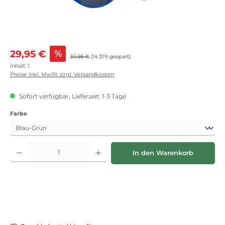
Verkaufspreis:
29,95 €
%
Regulärer Preis:
34,95 €
(14.31% gespart)
Inhalt:
1
Preise inkl. MwSt. zzgl. Versandkosten
Sofort verfügbar, Lieferzeit: 1-3 Tage
auswählen
Farbe
Produkt Anzahl: Gib den gewünschten Wert ein oder benutze die Schaltflächen
In den Warenkorb