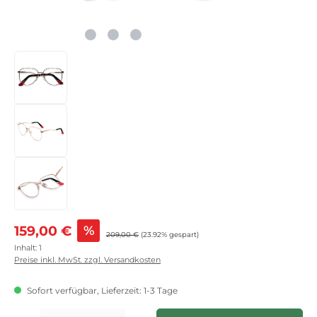
Verkaufspreis:
159,00 €
%
Regulärer Preis:
209,00 €
(23.92% gespart)
Inhalt:
1
Preise inkl. MwSt. zzgl. Versandkosten
Sofort verfügbar, Lieferzeit: 1-3 Tage
Produkt Anzahl: Gib den gewünschten Wert ein oder benutze die Schaltflächen