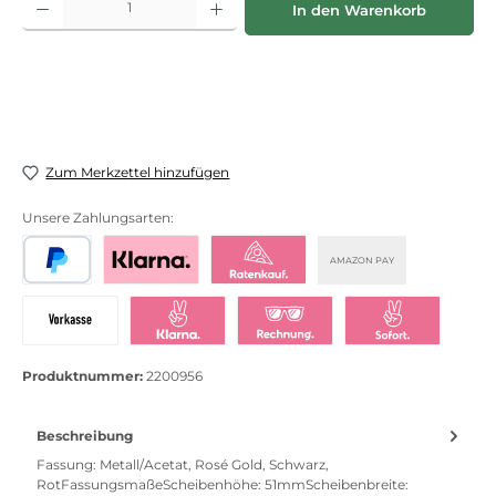
In den Warenkorb
Zum Merkzettel hinzufügen
Unsere Zahlungsarten:
AMAZON PAY
PayPal
Bezahlen mit Klarna
Klarna Ratenkauf
Vorkasse
Klarna Sofort bezahlen
Klarna Rechnung
Klarna Sofortü
Produktnummer:
2200956
Beschreibung
Fassung: Metall/Acetat, Rosé Gold, Schwarz,
RotFassungsmaßeScheibenhöhe: 51mmScheibenbreite: