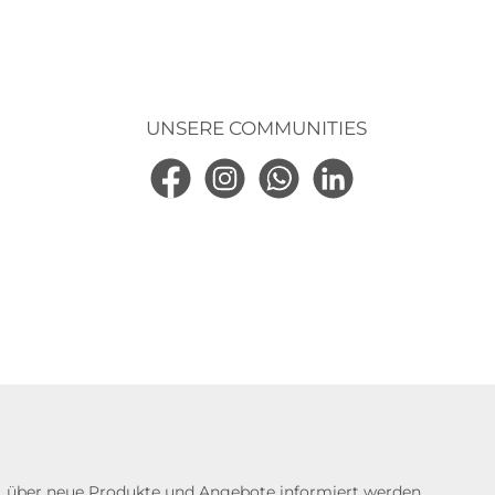
ng
larna Sofortüberweisung
UNSERE COMMUNITIES
Facebook
Instagram
WhatsApp
LinkedIn
n, über neue Produkte und Angebote informiert werden.