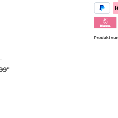
PayPal
Be
Klarna Sofor
Produktnu
99"