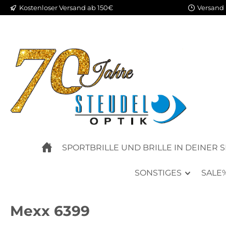
Kostenloser Versand ab 150€
Versand 
m Hauptinhalt springen
Zur Suche springen
Zur Hauptnavigation springen
SPORTBRILLE UND BRILLE IN DEINER 
SONSTIGES
SALE
Mexx 6399