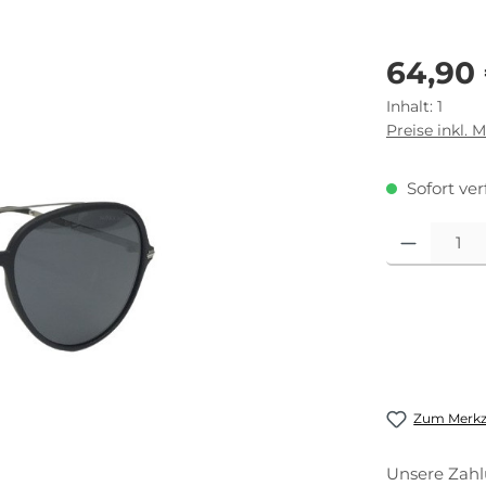
Regulärer Pr
64,90
Inhalt:
1
Preise inkl. 
Sofort ver
Produkt Anza
Zum Merkze
Unsere Zahl