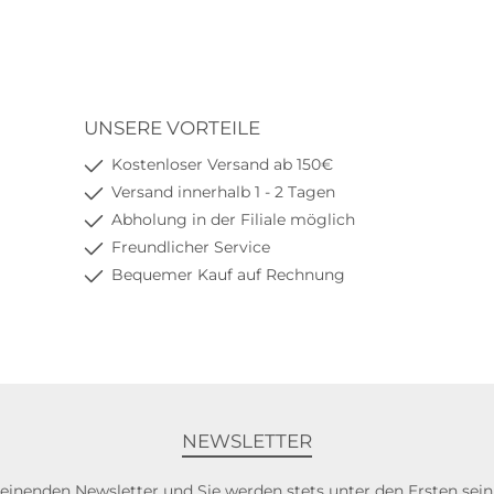
Klarna Sofort bezahlen
Klarna Rechnu
K
UNSERE VORTEILE
Kostenloser Versand ab 150€
Versand innerhalb 1 - 2 Tagen
Abholung in der Filiale möglich
Freundlicher Service
Bequemer Kauf auf Rechnung
NEWSLETTER
heinenden Newsletter und Sie werden stets unter den Ersten sei