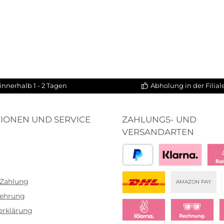
innerhalb 1 - 2 Tagen
Abholung in der Filia
IONEN UND SERVICE
ZAHLUNGS- UND
VERSANDARTEN
PayPal
Bezahlen mit Klar
Klar
 Zahlung
AMAZON PAY
lehrung
DHL
erklärung