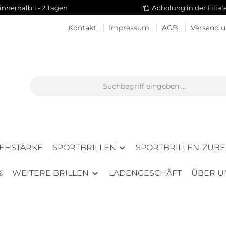
innerhalb 1 - 2 Tagen
Abholung in der Filia
Kontakt
Impressum
AGB
Versand 
SEHSTÄRKE
SPORTBRILLEN
SPORTBRILLEN-ZUB
%
WEITERE BRILLEN
LADENGESCHÄFT
ÜBER U