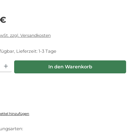
eis:
 €
MwSt. zzgl. Versandkosten
fügbar, Lieferzeit: 1-3 Tage
hl: Gib den gewünschten Wert ein oder benutze die Schaltfläche
In den Warenkorb
ttel hinzufügen
ungsarten: