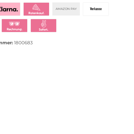
AMAZON PAY
zahlen mit Klarna
Klarna Ratenkauf
Vorkasse
t bezahlen
Klarna Rechnung
Klarna Sofortüberweisung
mmer:
1800683