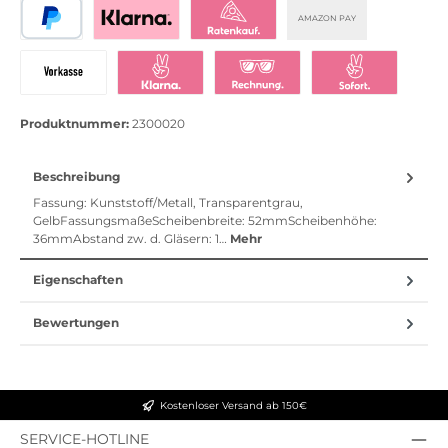
AMAZON PAY
PayPal
Bezahlen mit Klarna
Klarna Ratenkauf
Vorkasse
Klarna Sofort bezahlen
Klarna Rechnung
Klarna Sofortü
Produktnummer:
2300020
Beschreibung
Fassung: Kunststoff/Metall, Transparentgrau,
GelbFassungsmaßeScheibenbreite: 52mmScheibenhöhe:
36mmAbstand zw. d. Gläsern: 1…
Mehr
Eigenschaften
Bewertungen
Kostenloser Versand ab 150€
SERVICE-HOTLINE