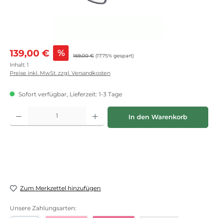
Verkaufspreis:
139,00 €
%
Regulärer Preis:
169,00 €
(17.75% gespart)
Inhalt:
1
Preise inkl. MwSt. zzgl. Versandkosten
Sofort verfügbar, Lieferzeit: 1-3 Tage
Produkt Anzahl: Gib den gewünschten Wert ein oder benutze die Schaltflächen
In den Warenkorb
Zum Merkzettel hinzufügen
Unsere Zahlungsarten: