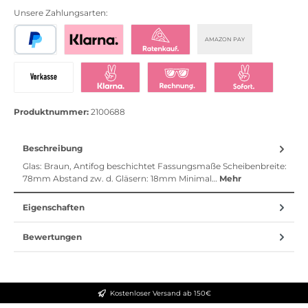
Unsere Zahlungsarten:
AMAZON PAY
PayPal
Bezahlen mit Klarna
Klarna Ratenkauf
Vorkasse
Klarna Sofort bezahlen
Klarna Rechnung
Klarna Sofortü
Produktnummer:
2100688
Beschreibung
Glas: Braun, Antifog beschichtet Fassungsmaße Scheibenbreite:
78mm Abstand zw. d. Gläsern: 18mm Minimal…
Mehr
Eigenschaften
Bewertungen
Kostenloser Versand ab 150€