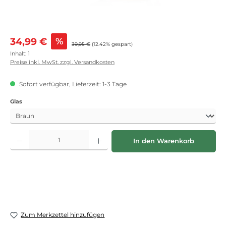
Verkaufspreis:
34,99 €
%
Regulärer Preis:
39,95 €
(12.42% gespart)
Inhalt:
1
Preise inkl. MwSt. zzgl. Versandkosten
Sofort verfügbar, Lieferzeit: 1-3 Tage
auswählen
Glas
Produkt Anzahl: Gib den gewünschten Wert ein oder benutze die Schaltflächen
In den Warenkorb
Zum Merkzettel hinzufügen