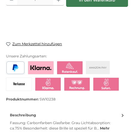
In den Warenkorb
Zum Merkzettel hinzufügen
Unsere Zahlungsarten:
AMAZON PAY
PayPal
Bezahlen mit Klarna
Klarna Ratenkauf
Vorkasse
Klarna Sofort bezahlen
Klarna Rechnung
Klarna Sofortü
Produktnummer:
SW10238
Beschreibung
Fassung: Carbonfarben Glasfarbe: Grau Lichtabsorption:
ca.75% Besonderheit: diese Brille ist speziell für B…
Mehr