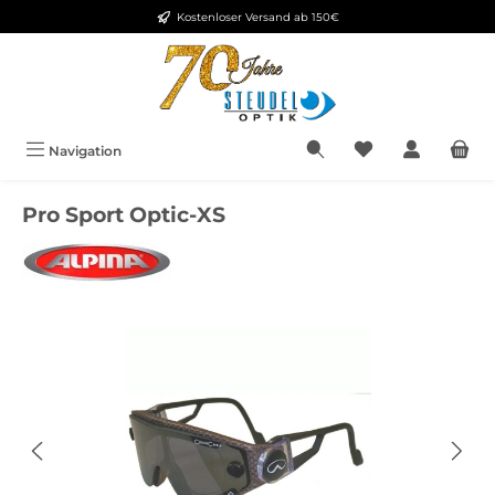
Kostenloser Versand ab 150€
Zum Hauptinhalt springen
Navigation
Pro Sport Optic-XS
Bildergalerie überspringen