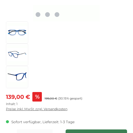
Verkaufspreis:
139,00 €
%
Regulärer Preis:
199,00 €
(30.15% gespart)
Inhalt:
1
Preise inkl. MwSt. zzgl. Versandkosten
Sofort verfügbar, Lieferzeit: 1-3 Tage
Produkt Anzahl: Gib den gewünschten Wert ein oder benutze die Schaltflächen