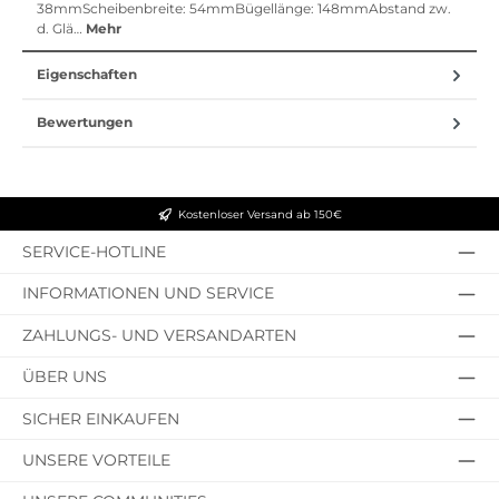
38mmScheibenbreite: 54mmBügellänge: 148mmAbstand zw.
d. Glä…
Mehr
Eigenschaften
Bewertungen
Kostenloser Versand ab 150€
SERVICE-HOTLINE
INFORMATIONEN UND SERVICE
ZAHLUNGS- UND VERSANDARTEN
ÜBER UNS
SICHER EINKAUFEN
UNSERE VORTEILE