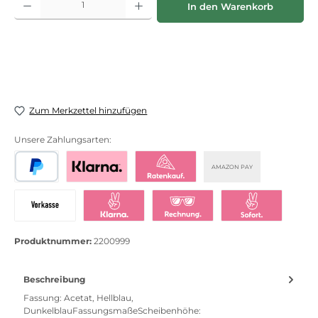
In den Warenkorb
Zum Merkzettel hinzufügen
Unsere Zahlungsarten:
AMAZON PAY
PayPal
Bezahlen mit Klarna
Klarna Ratenkauf
Vorkasse
Klarna Sofort bezahlen
Klarna Rechnung
Klarna Sofortü
Produktnummer:
2200999
Beschreibung
Fassung: Acetat, Hellblau,
DunkelblauFassungsmaßeScheibenhöhe: