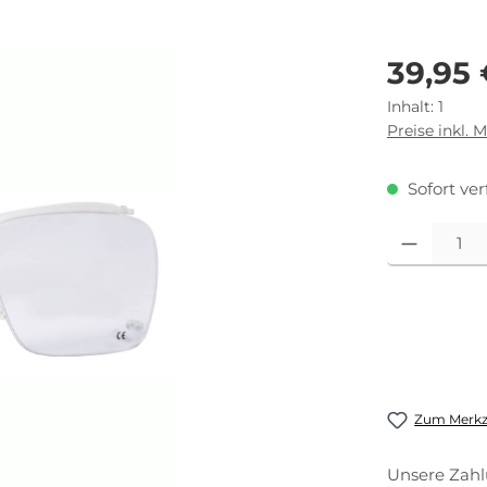
Regulärer Pr
39,95
Inhalt:
1
Preise inkl. 
Sofort ver
Produkt Anza
Zum Merkze
Unsere Zahl