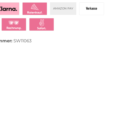
AMAZON PAY
zahlen mit Klarna
Klarna Ratenkauf
Vorkasse
t bezahlen
Klarna Rechnung
Klarna Sofortüberweisung
mmer:
SW11063