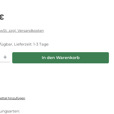
eis:
 €
MwSt. zzgl. Versandkosten
fügbar, Lieferzeit: 1-3 Tage
hl: Gib den gewünschten Wert ein oder benutze die Schaltfläche
In den Warenkorb
ttel hinzufügen
ungsarten: