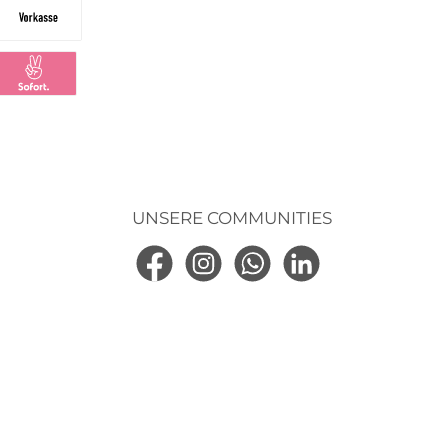
Vorkasse
ng
larna Sofortüberweisung
UNSERE COMMUNITIES
Facebook
Instagram
WhatsApp
LinkedIn