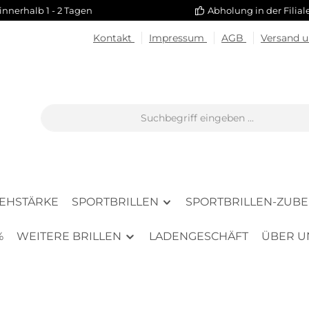
innerhalb 1 - 2 Tagen
Abholung in der Filia
Kontakt
Impressum
AGB
Versand 
SEHSTÄRKE
SPORTBRILLEN
SPORTBRILLEN-ZUB
%
WEITERE BRILLEN
LADENGESCHÄFT
ÜBER U