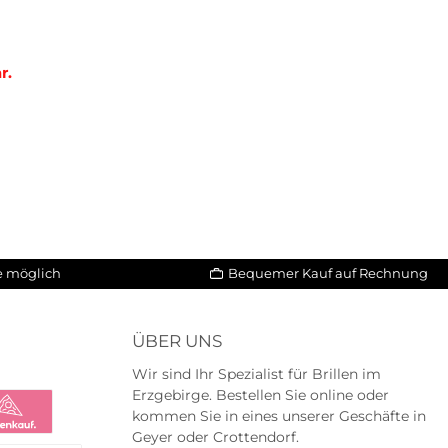
r.
le möglich
Bequemer Kauf auf Rechnung
ÜBER UNS
Wir sind Ihr Spezialist für Brillen im
Erzgebirge. Bestellen Sie online oder
kommen Sie in eines unserer Geschäfte in
Geyer oder Crottendorf.
na
na Ratenkauf