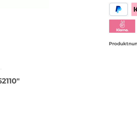
PayPal
Be
Klarna Sofor
Produktnu
2110"