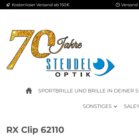
Kostenloser Versand ab 150€
Versand 
m Hauptinhalt springen
Zur Suche springen
Zur Hauptnavigation springen
SPORTBRILLE UND BRILLE IN DEINER 
SONSTIGES
SALE
RX Clip 62110