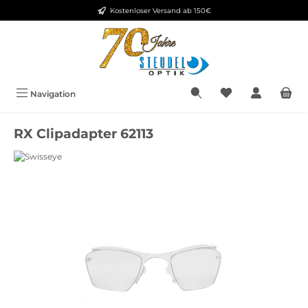
Kostenloser Versand ab 150€
Zum Hauptinhalt springen
Navigation
RX Clipadapter 62113
Bildergalerie überspringen