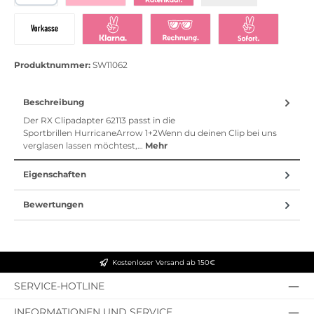
PayPal
Bezahlen mit Klarna
Klarna Ratenkauf
Vorkasse
Klarna Sofort bezahlen
Klarna Rechnung
Klarna Sofortü
Produktnummer:
SW11062
Beschreibung
Der RX Clipadapter 62113 passt in die
Sportbrillen HurricaneArrow 1+2Wenn du deinen Clip bei uns
verglasen lassen möchtest,…
Mehr
Eigenschaften
Bewertungen
Kostenloser Versand ab 150€
SERVICE-HOTLINE
INFORMATIONEN UND SERVICE