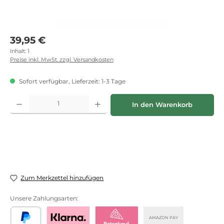
Regulärer Preis:
39,95 €
Inhalt:
1
Preise inkl. MwSt. zzgl. Versandkosten
Sofort verfügbar, Lieferzeit: 1-3 Tage
Produkt Anzahl: Gib den gewünschten Wert ein oder benutze die Schaltflächen
In den Warenkorb
Zum Merkzettel hinzufügen
Unsere Zahlungsarten:
AMAZON PAY