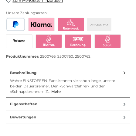
Zum Merkzettel hinzufügen
Unsere Zahlungsarten:
AMAZON PAY
PayPal
Bezahlen mit Klarna
Klarna Ratenkauf
Vorkasse
Klarna Sofort bezahlen
Klarna Rechnung
Klarna Sofortü
Produktnummer:
2500766, 2500760, 2500762
Beschreibung
Wahre EINSTOFFEN-Fans kennen sie schon lange, unsere
beiden Dauerbrenner. Den «Schwarzfahrer» und den
«Schnapsbrenner». Z…
Mehr
Eigenschaften
Bewertungen