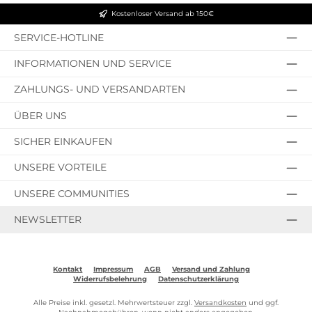
Kostenloser Versand ab 150€
SERVICE-HOTLINE
INFORMATIONEN UND SERVICE
ZAHLUNGS- UND VERSANDARTEN
ÜBER UNS
SICHER EINKAUFEN
UNSERE VORTEILE
UNSERE COMMUNITIES
NEWSLETTER
Kontakt
Impressum
AGB
Versand und Zahlung
Widerrufsbelehrung
Datenschutzerklärung
Alle Preise inkl. gesetzl. Mehrwertsteuer zzgl.
Versandkosten
und ggf.