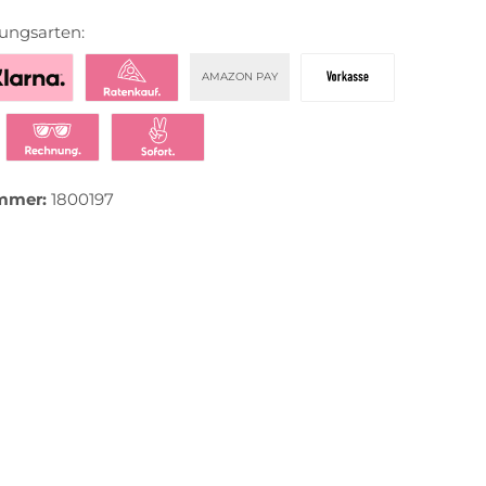
ungsarten:
AMAZON PAY
zahlen mit Klarna
Klarna Ratenkauf
Vorkasse
t bezahlen
Klarna Rechnung
Klarna Sofortüberweisung
mmer:
1800197