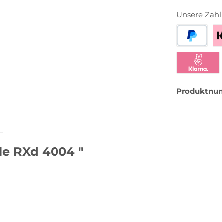
Unsere Zahl
PayPal
Be
Klarna Sofor
Produktnu
le RXd 4004 "