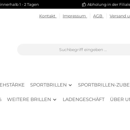
innerhalb 1 - 2 Tagen
Abholung in der Filia
Kontakt
Impressum
AGB
Versand 
SEHSTÄRKE
SPORTBRILLEN
SPORTBRILLEN-ZUB
%
WEITERE BRILLEN
LADENGESCHÄFT
ÜBER U