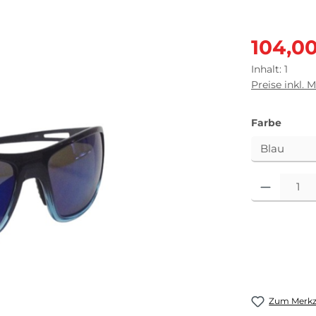
Verkaufsprei
104,0
Inhalt:
1
Preise inkl. 
auswä
Farbe
Produkt Anza
Zum Merkze