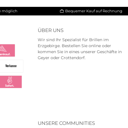
le möglich
Bequemer Kauf auf Rechnung
ÜBER UNS
Wir sind Ihr Spezialist für Brillen im
Erzgebirge. Bestellen Sie online oder
kommen Sie in eines unserer Geschäfte in
Geyer oder Crottendorf.
na
na Ratenkauf
Vorkasse
ng
larna Sofortüberweisung
UNSERE COMMUNITIES