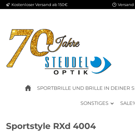
Kostenloser Versand ab 150€
Versand 
m Hauptinhalt springen
Zur Suche springen
Zur Hauptnavigation springen
SPORTBRILLE UND BRILLE IN DEINER 
SONSTIGES
SALE
Sportstyle RXd 4004