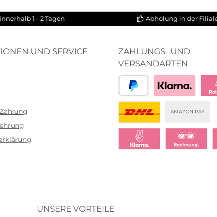
innerhalb 1 - 2 Tagen
Abholung in der Filia
IONEN UND SERVICE
ZAHLUNGS- UND
VERSANDARTEN
PayPal
Bezahlen mit Klar
Klar
 Zahlung
AMAZON PAY
lehrung
DHL
erklärung
Klarna Sofort bezahlen
Klarna Rechnu
K
UNSERE VORTEILE