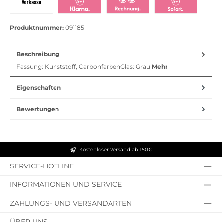
Vorkasse
Klarna Sofort bezahlen
Klarna Rechnung
Klarna Sofortü
Produktnummer:
091185
Beschreibung
Fassung: Kunststoff, CarbonfarbenGlas: Grau
Mehr
Eigenschaften
Bewertungen
Kostenloser Versand ab 150€
SERVICE-HOTLINE
INFORMATIONEN UND SERVICE
ZAHLUNGS- UND VERSANDARTEN
ÜBER UNS