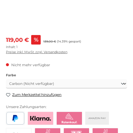
Verkaufspreis:
119,00 €
%
Regulärer Preis:
139,00 €
(14.39% gespart)
Inhalt:
1
Preise inkl. MwSt. zzgl. Versandkosten
Nicht mehr verfügbar
auswählen
Farbe
Zum Merkzettel hinzufügen
Unsere Zahlungsarten:
AMAZON PAY
PayPal
Bezahlen mit Klarna
Klarna Ratenkauf