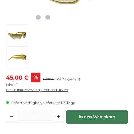
Verkaufspreis:
45,00 €
%
Regulärer Preis:
69,90 €
(35.62% gespart)
Inhalt:
1
Preise inkl. MwSt. zzgl. Versandkosten
Sofort verfügbar, Lieferzeit: 1-3 Tage
Produkt Anzahl: Gib den gewünschten Wert ein oder benutze die Schaltflächen
In den Warenkorb