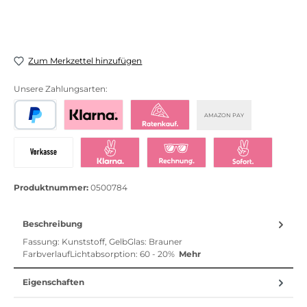
Zum Merkzettel hinzufügen
Unsere Zahlungsarten:
AMAZON PAY
PayPal
Bezahlen mit Klarna
Klarna Ratenkauf
Vorkasse
Klarna Sofort bezahlen
Klarna Rechnung
Klarna Sofortü
Produktnummer:
0500784
Beschreibung
Fassung: Kunststoff, GelbGlas: Brauner
FarbverlaufLichtabsorption: 60 - 20%
Mehr
Eigenschaften