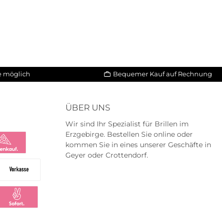
le möglich
Bequemer Kauf auf Rechnung
ÜBER UNS
Wir sind Ihr Spezialist für Brillen im
Erzgebirge. Bestellen Sie online oder
kommen Sie in eines unserer Geschäfte in
Geyer oder Crottendorf.
na
na Ratenkauf
Vorkasse
ng
larna Sofortüberweisung