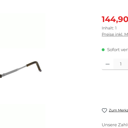
Verkaufsprei
144,9
Inhalt:
1
Preise inkl. 
Sofort ver
Produkt Anza
Zum Merkze
Unsere Zahl