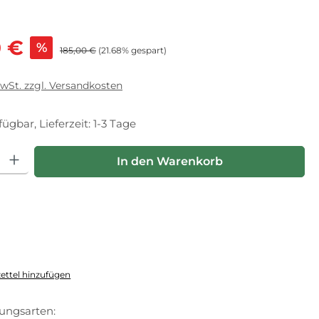
s:
0 €
%
Regulärer Preis:
185,00 €
(21.68% gespart)
MwSt. zzgl. Versandkosten
fügbar, Lieferzeit: 1-3 Tage
hl: Gib den gewünschten Wert ein oder benutze die Schaltfläche
In den Warenkorb
ttel hinzufügen
ungsarten: