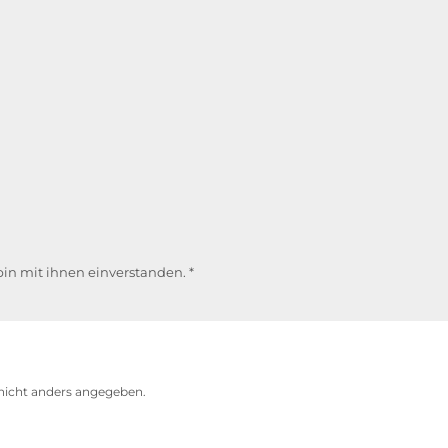
in mit ihnen einverstanden.
*
icht anders angegeben.