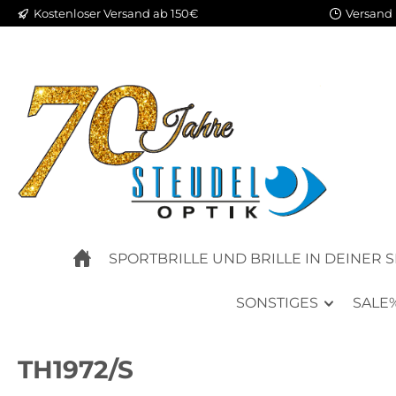
Kostenloser Versand ab 150€
Versand 
m Hauptinhalt springen
Zur Suche springen
Zur Hauptnavigation springen
SPORTBRILLE UND BRILLE IN DEINER 
SONSTIGES
SALE
TH1972/S