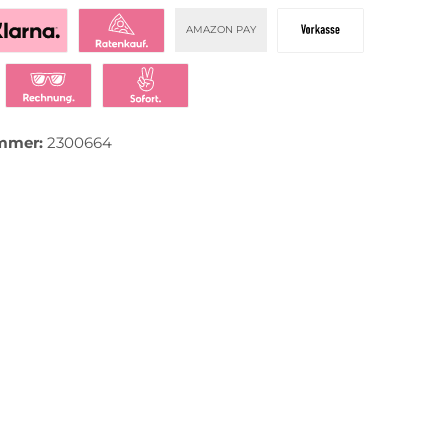
AMAZON PAY
zahlen mit Klarna
Klarna Ratenkauf
Vorkasse
t bezahlen
Klarna Rechnung
Klarna Sofortüberweisung
mmer:
2300664