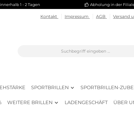
innerhalb 1 - 2 Tagen
Abholung in der Filia
Kontakt
Impressum
AGB
Versand 
SEHSTÄRKE
SPORTBRILLEN
SPORTBRILLEN-ZUB
%
WEITERE BRILLEN
LADENGESCHÄFT
ÜBER U