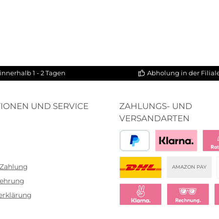
innerhalb 1 - 2 Tagen
Abholung in der Filia
IONEN UND SERVICE
ZAHLUNGS- UND
VERSANDARTEN
PayPal
Bezahlen mit Klar
Klar
 Zahlung
AMAZON PAY
lehrung
DHL
erklärung
Klarna Sofort bezahlen
Klarna Rechnu
K