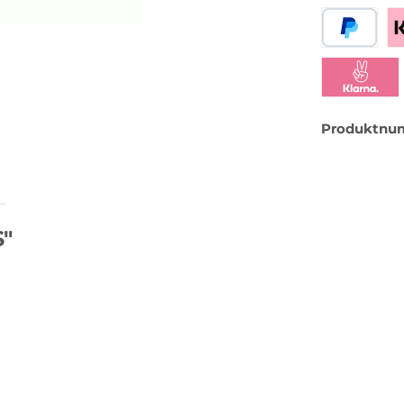
PayPal
Be
Klarna Sofor
Produktnu
S"