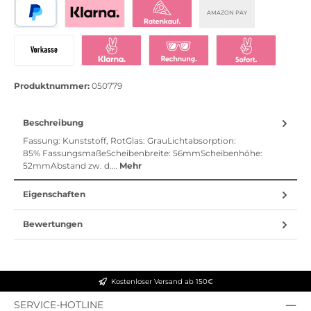
AMAZON PAY
PayPal
Bezahlen mit Klarna
Klarna Ratenkauf
Vorkasse
Klarna Sofort bezahlen
Klarna Rechnung
Klarna Sofortü
Produktnummer:
050779
Beschreibung
Fassung: Kunststoff, RotGlas: GrauLichtabsorption:
85% FassungsmaßeScheibenbreite: 56mmScheibenhöhe:
52mmAbstand zw. d.…
Mehr
Eigenschaften
Bewertungen
Kostenloser Versand ab 150€
SERVICE-HOTLINE