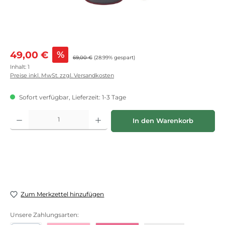
Verkaufspreis:
49,00 €
%
Regulärer Preis:
69,00 €
(28.99% gespart)
Inhalt:
1
Preise inkl. MwSt. zzgl. Versandkosten
Sofort verfügbar, Lieferzeit: 1-3 Tage
Produkt Anzahl: Gib den gewünschten Wert ein oder benutze die Schaltflächen
In den Warenkorb
Zum Merkzettel hinzufügen
Unsere Zahlungsarten: