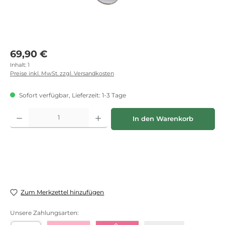
Regulärer Preis:
69,90 €
Inhalt:
1
Preise inkl. MwSt. zzgl. Versandkosten
Sofort verfügbar, Lieferzeit: 1-3 Tage
Produkt Anzahl: Gib den gewünschten Wert ein oder benutze die Schaltflächen
In den Warenkorb
Zum Merkzettel hinzufügen
Unsere Zahlungsarten: