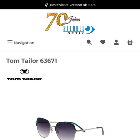
Kostenloser Versand ab 150€
Zum Hauptinhalt springen
Navigation
Tom Tailor 63671
Bildergalerie überspringen