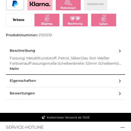
AMAZON PAY
PayPal
Bezahlen mit Klarna
Klarna Ratenkauf
Vorkasse
Klarna Sofort bezahlen
Klarna Rechnung
Klarna Sofortü
Produktnummer:
2100519
Beschreibung
Fassung: Metall/Kunststoff, Petrol, SilberGlas: Rot-Weißer
FarbverlaufFassungsmaße Scheibenbreite: 53mm Scheibenhö…
Mehr
Eigenschaften
Bewertungen
Kostenloser Versand ab 150€
SERVICE-HOTLINE