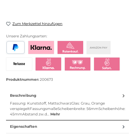
Zum Merkzettel hinzufügen
Unsere Zahlungsarten:
AMAZON PAY
PayPal
Bezahlen mit Klarna
Klarna Ratenkauf
Vorkasse
Klarna Sofort bezahlen
Klarna Rechnung
Klarna Sofortü
Produktnummer:
200673
Beschreibung
Fassung: Kunststoff, MattschwarzGlas: Grau, Orange
verspiegeltFassungsmaßeScheibenbreite: 56mmScheibenhöhe:
45mmAbstand zw.d…
Mehr
Eigenschaften