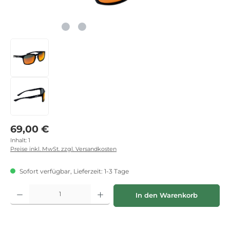
Regulärer Preis:
69,00 €
Inhalt:
1
Preise inkl. MwSt. zzgl. Versandkosten
Sofort verfügbar, Lieferzeit: 1-3 Tage
Produkt Anzahl: Gib den gewünschten Wert ein oder benutze die Schaltflächen
In den Warenkorb