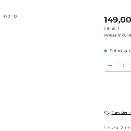
Regulärer Pr
149,0
Inhalt:
1
Preise inkl. 
Sofort ver
Produkt Anza
Zum Merkze
Unsere Zahl