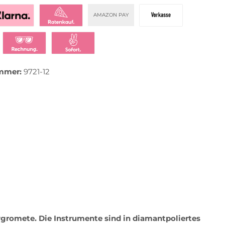
AMAZON PAY
zahlen mit Klarna
Klarna Ratenkauf
Vorkasse
t bezahlen
Klarna Rechnung
Klarna Sofortüberweisung
mmer:
9721-12
gromete. Die Instrumente sind in diamantpoliertes