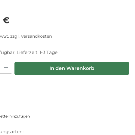
eis:
0 €
MwSt. zzgl. Versandkosten
fügbar, Lieferzeit: 1-3 Tage
hl: Gib den gewünschten Wert ein oder benutze die Schaltfläche
In den Warenkorb
ttel hinzufügen
ungsarten: