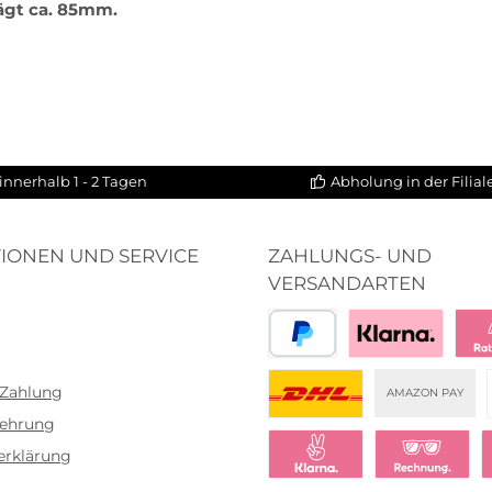
ägt ca. 85mm.
innerhalb 1 - 2 Tagen
Abholung in der Filia
IONEN UND SERVICE
ZAHLUNGS- UND
VERSANDARTEN
PayPal
Bezahlen mit Klar
Klar
 Zahlung
AMAZON PAY
lehrung
DHL
erklärung
Klarna Sofort bezahlen
Klarna Rechnu
K