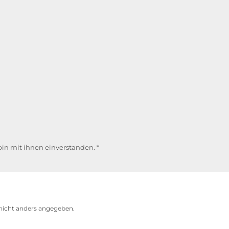
in mit ihnen einverstanden.
*
icht anders angegeben.