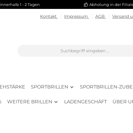
innerhalb 1 - 2 Tagen
Abholung in der Filia
Kontakt
Impressum
AGB
Versand 
SEHSTÄRKE
SPORTBRILLEN
SPORTBRILLEN-ZUB
%
WEITERE BRILLEN
LADENGESCHÄFT
ÜBER U