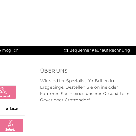
le möglich
Bequemer Kauf auf Rechnung
ÜBER UNS
Wir sind Ihr Spezialist für Brillen im
Erzgebirge. Bestellen Sie online oder
kommen Sie in eines unserer Geschäfte in
Geyer oder Crottendorf.
na
na Ratenkauf
Vorkasse
ng
larna Sofortüberweisung