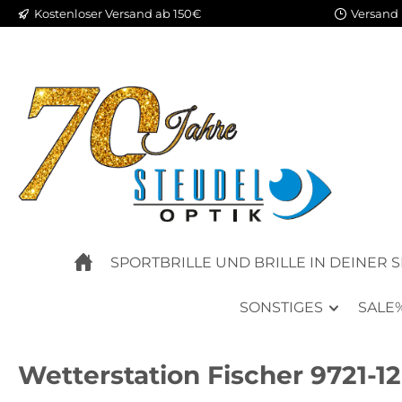
Kostenloser Versand ab 150€
Versand 
m Hauptinhalt springen
Zur Suche springen
Zur Hauptnavigation springen
SPORTBRILLE UND BRILLE IN DEINER 
SONSTIGES
SALE
Wetterstation Fischer 9721-12