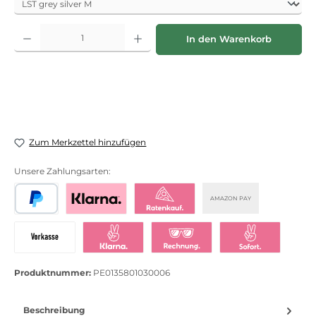
Produkt Anzahl: Gib den gewünschten Wert ein oder benutze die Schaltflächen
In den Warenkorb
Zum Merkzettel hinzufügen
Unsere Zahlungsarten:
AMAZON PAY
PayPal
Bezahlen mit Klarna
Klarna Ratenkauf
Vorkasse
Klarna Sofort bezahlen
Klarna Rechnung
Klarna Sofortü
Produktnummer:
PE0135801030006
Beschreibung