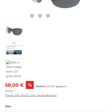
Verkaufspreis:
58,00 €
%
Regulärer Preis:
67,00 €
(13.43% gespart)
Inhalt:
1
Preise inkl. MwSt. zzgl. Versandkosten
auswählen
Glas