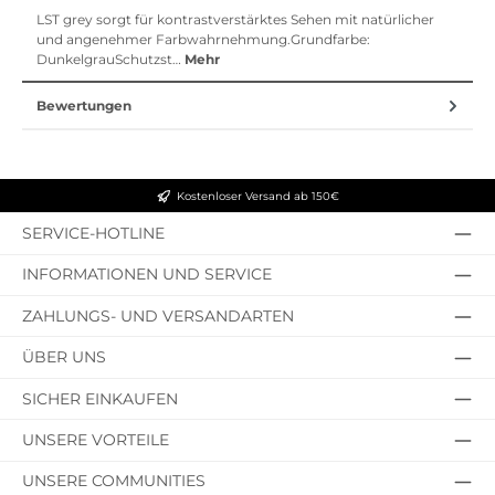
LST grey sorgt für kontrastverstärktes Sehen mit natürlicher
und angenehmer Farbwahrnehmung.Grundfarbe:
DunkelgrauSchutzst…
Mehr
Bewertungen
Kostenloser Versand ab 150€
SERVICE-HOTLINE
INFORMATIONEN UND SERVICE
ZAHLUNGS- UND VERSANDARTEN
ÜBER UNS
SICHER EINKAUFEN
UNSERE VORTEILE
UNSERE COMMUNITIES