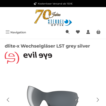
Kostenloser Versand ab 150€
Zum Hauptinhalt springen
Navigation
dlite-x Wechselgläser LST grey silver
Bildergalerie überspringen