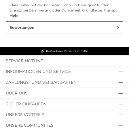
Klarer Filter mit der höchsten Lichtdurchlässigkeit für den
Einsatz bei Dämmerung oder Dunkelheit. Grundfarbe: Transp…
Mehr
Bewertungen
Kostenloser Versand ab 150€
SERVICE-HOTLINE
INFORMATIONEN UND SERVICE
ZAHLUNGS- UND VERSANDARTEN
ÜBER UNS
SICHER EINKAUFEN
UNSERE VORTEILE
UNSERE COMMUNITIES