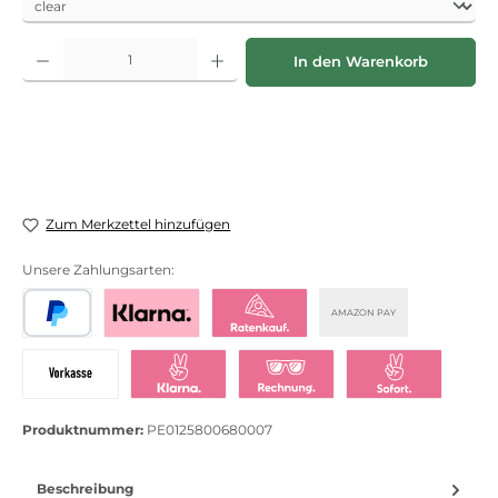
Produkt Anzahl: Gib den gewünschten Wert ein oder benutze die Schaltflächen
In den Warenkorb
Zum Merkzettel hinzufügen
Unsere Zahlungsarten:
AMAZON PAY
PayPal
Bezahlen mit Klarna
Klarna Ratenkauf
Vorkasse
Klarna Sofort bezahlen
Klarna Rechnung
Klarna Sofortü
Produktnummer:
PE0125800680007
Beschreibung