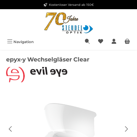
Kostenloser Versand ab 150€
Zum Hauptinhalt springen
Navigation
epyx-y Wechselgläser Clear
Bildergalerie überspringen