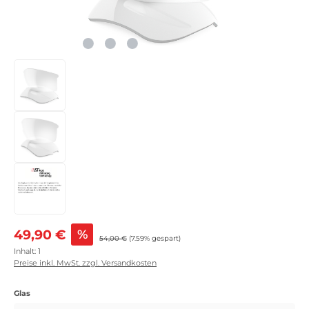
Verkaufspreis:
49,90 €
%
Regulärer Preis:
54,00 €
(7.59% gespart)
Inhalt:
1
Preise inkl. MwSt. zzgl. Versandkosten
auswählen
Glas