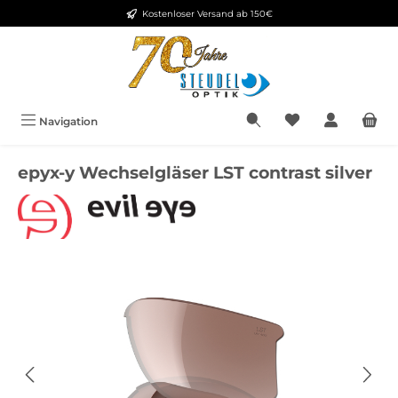
Kostenloser Versand ab 150€
Zum Hauptinhalt springen
Navigation
epyx-y Wechselgläser LST contrast silver
Bildergalerie überspringen