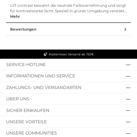
LST contrast bewahrt die neutrale Farbwarnehmung und sorgt
für kontraststarke Sicht. Speziell in grüner Umgebung verstäkt…
Mehr
Bewertungen
Kostenloser Versand ab 150€
SERVICE-HOTLINE
INFORMATIONEN UND SERVICE
ZAHLUNGS- UND VERSANDARTEN
ÜBER UNS
SICHER EINKAUFEN
UNSERE VORTEILE
UNSERE COMMUNITIES