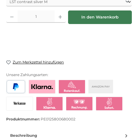
Produkt Anzahl: Gib den gewünschten Wert ein oder benutze die Schaltflächen
In den Warenkorb
Zum Merkzettel hinzufügen
Unsere Zahlungsarten:
AMAZON PAY
PayPal
Bezahlen mit Klarna
Klarna Ratenkauf
Vorkasse
Klarna Sofort bezahlen
Klarna Rechnung
Klarna Sofortü
Produktnummer:
PE0125800680002
Beschreibung