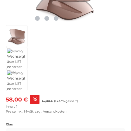
Verkaufspreis:
58,00 €
%
Regulärer Preis:
67,00 €
(13.43% gespart)
Inhalt:
1
Preise inkl. MwSt. zzgl. Versandkosten
auswählen
Glas