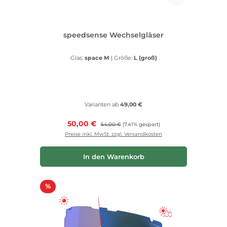
speedsense Wechselgläser
Glas:
space M
|
Größe:
L (groß)
Varianten ab
49,00 €
Verkaufspreis:
50,00 €
Regulärer Preis:
54,00 €
(7.41% gespart)
Preise inkl. MwSt. zzgl. Versandkosten
In den Warenkorb
Rabatt
%