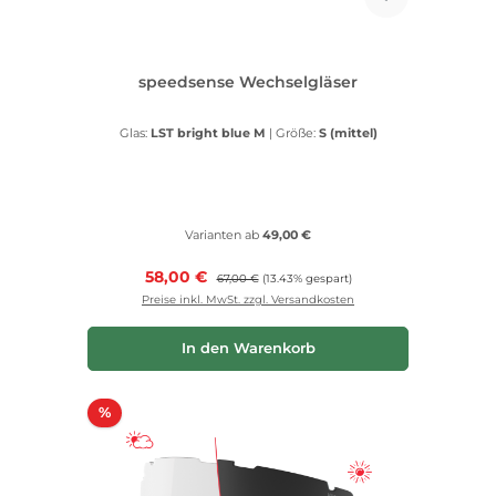
speedsense Wechselgläser
Glas:
LST bright blue M
|
Größe:
S (mittel)
Varianten ab
49,00 €
Verkaufspreis:
58,00 €
Regulärer Preis:
67,00 €
(13.43% gespart)
Preise inkl. MwSt. zzgl. Versandkosten
In den Warenkorb
Rabatt
%