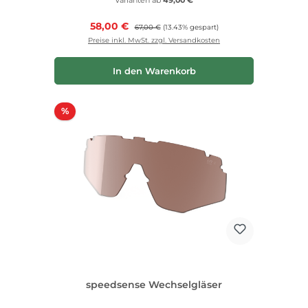
Varianten ab
49,00 €
Verkaufspreis:
58,00 €
Regulärer Preis:
67,00 €
(13.43% gespart)
Preise inkl. MwSt. zzgl. Versandkosten
In den Warenkorb
Rabatt
%
speedsense Wechselgläser