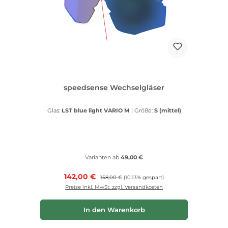
speedsense Wechselgläser
Glas:
LST blue light VARIO M
|
Größe:
S (mittel)
Varianten ab
49,00 €
Verkaufspreis:
142,00 €
Regulärer Preis:
158,00 €
(10.13% gespart)
Preise inkl. MwSt. zzgl. Versandkosten
In den Warenkorb