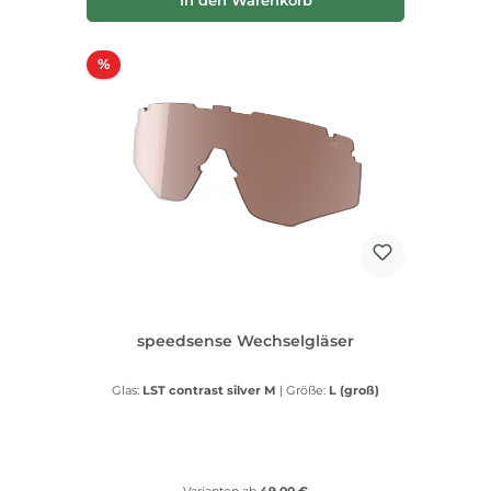
In den Warenkorb
Rabatt
%
speedsense Wechselgläser
Glas:
LST contrast silver M
|
Größe:
L (groß)