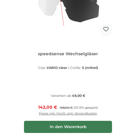
speedsense Wechselgläser
Glas:
VARIO clear
|
Größe:
S (mittel)
Varianten ab
49,00 €
Verkaufspreis:
142,00 €
Regulärer Preis:
158,00 €
(10.13% gespart)
Preise inkl. MwSt. zzgl. Versandkosten
In den Warenkorb