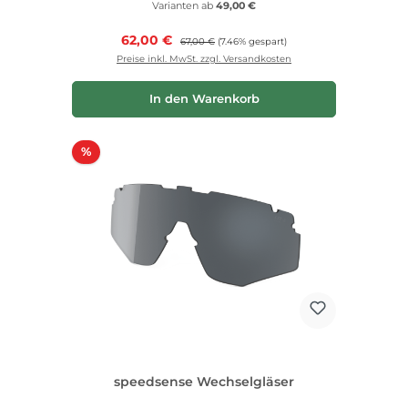
Varianten ab
49,00 €
Verkaufspreis:
62,00 €
Regulärer Preis:
67,00 €
(7.46% gespart)
Preise inkl. MwSt. zzgl. Versandkosten
In den Warenkorb
Rabatt
%
speedsense Wechselgläser