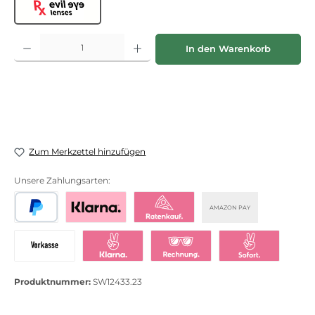
Evil Eye lenses
Produkt Anzahl: Gib den gewünschten Wert ein oder benutze die Schaltflächen
In den Warenkorb
Zum Merkzettel hinzufügen
Unsere Zahlungsarten:
AMAZON PAY
PayPal
Bezahlen mit Klarna
Klarna Ratenkauf
Vorkasse
Klarna Sofort bezahlen
Klarna Rechnung
Klarna Sofortü
Produktnummer:
SW12433.23