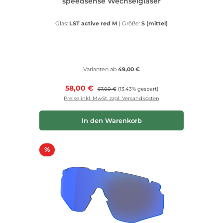
speedsense Wechselgläser
Glas:
LST active red M
|
Größe:
S (mittel)
Varianten ab
49,00 €
Verkaufspreis:
58,00 €
Regulärer Preis:
67,00 €
(13.43% gespart)
Preise inkl. MwSt. zzgl. Versandkosten
In den Warenkorb
Rabatt
%