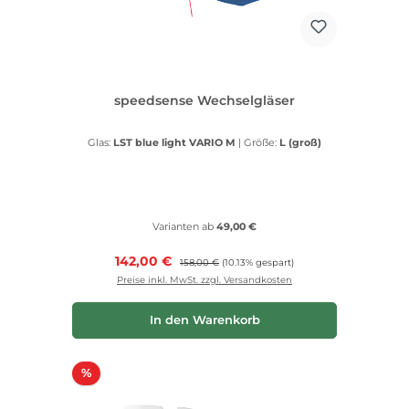
speedsense Wechselgläser
Glas:
LST blue light VARIO M
|
Größe:
L (groß)
Varianten ab
49,00 €
Verkaufspreis:
142,00 €
Regulärer Preis:
158,00 €
(10.13% gespart)
Preise inkl. MwSt. zzgl. Versandkosten
In den Warenkorb
Rabatt
%