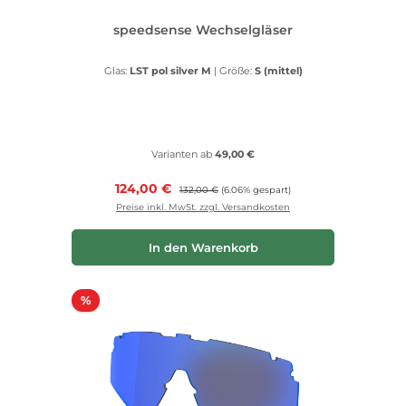
speedsense Wechselgläser
Glas:
LST pol silver M
|
Größe:
S (mittel)
Varianten ab
49,00 €
Verkaufspreis:
124,00 €
Regulärer Preis:
132,00 €
(6.06% gespart)
Preise inkl. MwSt. zzgl. Versandkosten
In den Warenkorb
Rabatt
%