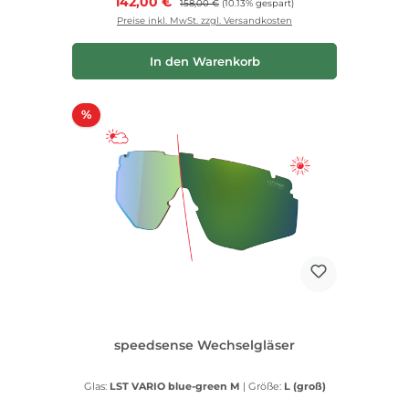
Verkaufspreis:
142,00 €
158,00 €
(10.13% gespart)
Preise inkl. MwSt. zzgl. Versandkosten
In den Warenkorb
Rabatt
%
speedsense Wechselgläser
Glas:
LST VARIO blue-green M
|
Größe:
L (groß)