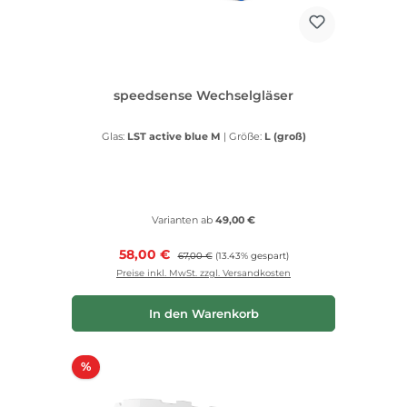
speedsense Wechselgläser
Glas:
LST active blue M
|
Größe:
L (groß)
Varianten ab
49,00 €
Verkaufspreis:
58,00 €
Regulärer Preis:
67,00 €
(13.43% gespart)
Preise inkl. MwSt. zzgl. Versandkosten
In den Warenkorb
Rabatt
%