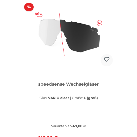
Rabatt
%
speedsense Wechselgläser
Glas:
VARIO clear
|
Größe:
L (groß)
Varianten ab
49,00 €
Regulärer Preis: