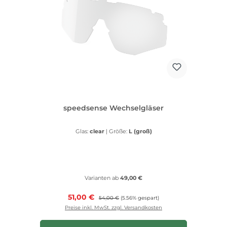
speedsense Wechselgläser
Glas:
clear
|
Größe:
L (groß)
Varianten ab
49,00 €
Verkaufspreis:
51,00 €
Regulärer Preis:
54,00 €
(5.56% gespart)
Preise inkl. MwSt. zzgl. Versandkosten