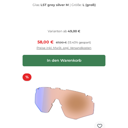
Glas:
LST grey silver M
|
Größe:
L (groß)
Varianten ab
49,00 €
Verkaufspreis:
58,00 €
Regulärer Preis:
67,00 €
(13.43% gespart)
Preise inkl. MwSt. zzgl. Versandkosten
In den Warenkorb
Rabatt
%