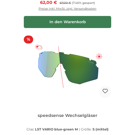
Verkaufspreis:
62,00 €
Regulärer Preis:
67,00 €
(7.46% gespart)
Preise inkl. MwSt. zzgl. Versandkosten
In den Warenkorb
Rabatt
%
speedsense Wechselgläser
Glas:
LST VARIO blue-green M
|
Größe:
S (mittel)