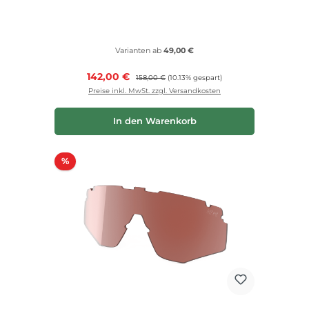
Varianten ab
49,00 €
Verkaufspreis:
142,00 €
Regulärer Preis:
158,00 €
(10.13% gespart)
Preise inkl. MwSt. zzgl. Versandkosten
In den Warenkorb
Rabatt
%