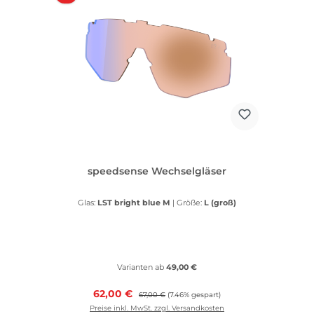
speedsense Wechselgläser
Glas:
LST bright blue M
|
Größe:
L (groß)
Varianten ab
49,00 €
Verkaufspreis:
62,00 €
Regulärer Preis:
67,00 €
(7.46% gespart)
Preise inkl. MwSt. zzgl. Versandkosten