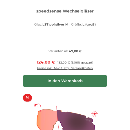
speedsense Wechselgläser
Glas:
LST pol silver M
|
Größe:
L (groß)
Varianten ab
49,00 €
Verkaufspreis:
124,00 €
Regulärer Preis:
132,00 €
(6.06% gespart)
Preise inkl. MwSt. zzgl. Versandkosten
In den Warenkorb
Rabatt
%