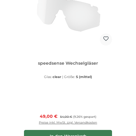
speedsense Wechselgläser
Glas:
clear
|
Größe:
S (mittel)
Verkaufspreis:
49,00 €
Regulärer Preis:
54,00 €
(9.26% gespart)
Preise inkl. MwSt. zzgl. Versandkosten