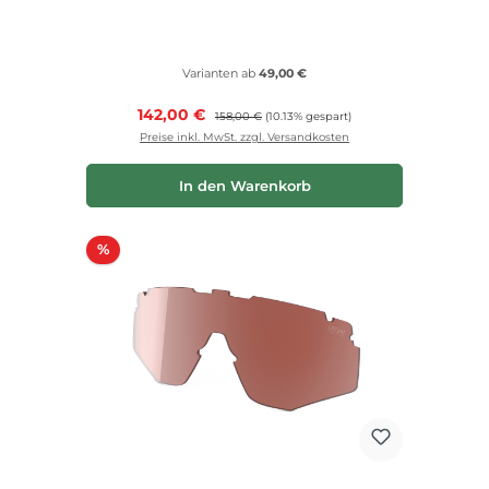
Varianten ab
49,00 €
Verkaufspreis:
142,00 €
Regulärer Preis:
158,00 €
(10.13% gespart)
Preise inkl. MwSt. zzgl. Versandkosten
In den Warenkorb
Rabatt
%