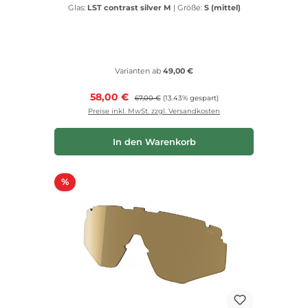
Glas:
LST contrast silver M
|
Größe:
S (mittel)
Varianten ab
49,00 €
Verkaufspreis:
58,00 €
Regulärer Preis:
67,00 €
(13.43% gespart)
Preise inkl. MwSt. zzgl. Versandkosten
In den Warenkorb
Rabatt
%