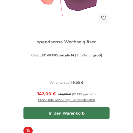
speedsense Wechselgläser
Glas:
LST VARIO purple M
|
Größe:
L (groß)
Varianten ab
49,00 €
Verkaufspreis:
142,00 €
Regulärer Preis:
158,00 €
(10.13% gespart)
Preise inkl. MwSt. zzgl. Versandkosten
In den Warenkorb
Rabatt
%