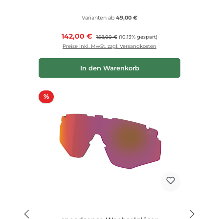
Varianten ab
49,00 €
Verkaufspreis:
142,00 €
Regulärer Preis:
158,00 €
(10.13% gespart)
Preise inkl. MwSt. zzgl. Versandkosten
In den Warenkorb
Rabatt
%