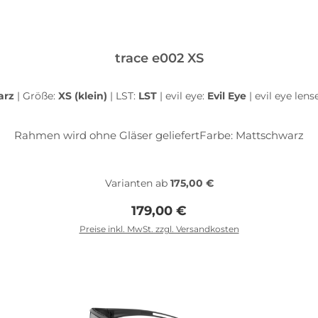
trace e002 XS
arz
|
Größe:
XS (klein)
|
LST:
LST
|
evil eye:
Evil Eye
|
evil eye lens
Rahmen wird ohne Gläser geliefertFarbe: Mattschwarz
Varianten ab
175,00 €
Regulärer Preis:
179,00 €
Preise inkl. MwSt. zzgl. Versandkosten
In den Warenkorb