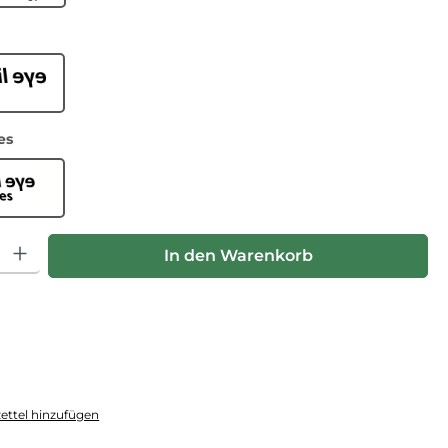
ählen
il Eye
auswählen
es
il Eye lenses
hl: Gib den gewünschten Wert ein oder benutze die Schaltfläche
In den Warenkorb
ttel hinzufügen