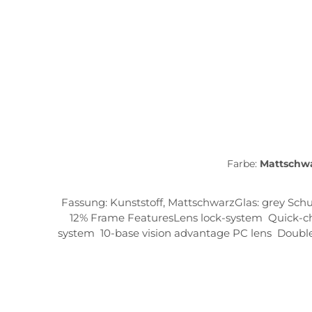
Farbe:
Mattschw
Fassung: Kunststoff, MattschwarzGlas: grey Schutz bei mittelst
12% Frame FeaturesLens lock-system Quick-cha
system 10-base vision advantage PC lens Double