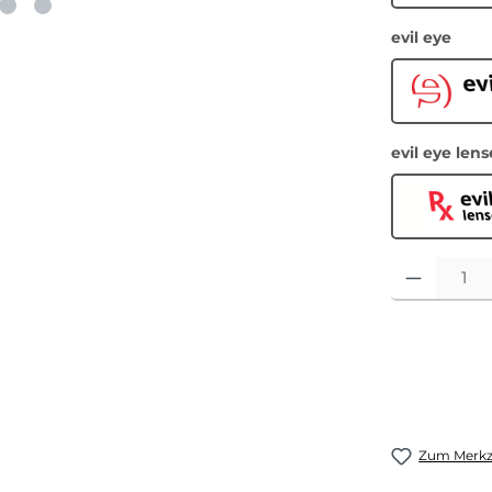
ausw
evil eye
Ev
evil eye lens
Ev
Produkt Anza
Zum Merkze