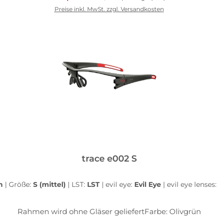
Preise inkl. MwSt. zzgl. Versandkosten
In den Warenkorb
trace e002 S
ün
|
Größe:
S (mittel)
|
LST:
LST
|
evil eye:
Evil Eye
|
evil eye lenses
Rahmen wird ohne Gläser geliefertFarbe: Olivgrün