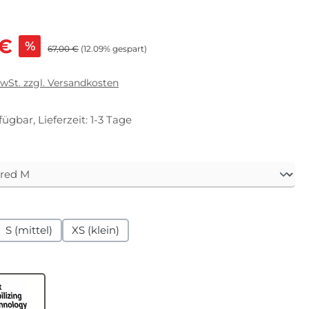
s:
 €
%
Regulärer Preis:
67,00 €
(12.09% gespart)
MwSt. zzgl. Versandkosten
fügbar, Lieferzeit: 1-3 Tage
len
hlen
S (mittel)
XS (klein)
en
ST