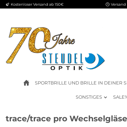
Kostenloser Versand ab 150€
Versand 
m Hauptinhalt springen
Zur Suche springen
Zur Hauptnavigation springen
SPORTBRILLE UND BRILLE IN DEINER 
SONSTIGES
SALE
trace/trace pro Wechselgläser