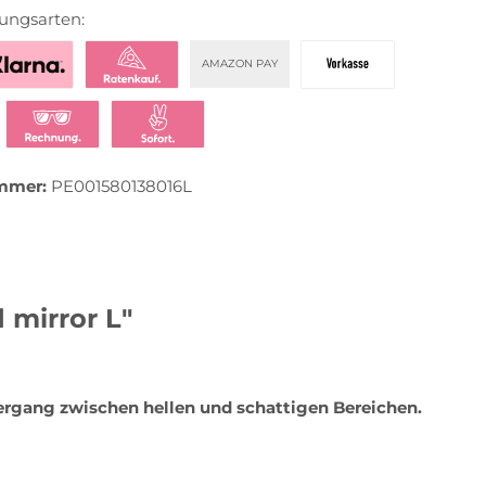
ungsarten:
AMAZON PAY
zahlen mit Klarna
Klarna Ratenkauf
Vorkasse
t bezahlen
Klarna Rechnung
Klarna Sofortüberweisung
mmer:
PE001580138016L
 mirror L"
rgang zwischen hellen und schattigen Bereichen.