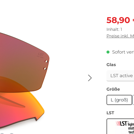
Verkaufsprei
58,90
Inhalt:
1
Preise inkl. 
Sofort ver
auswäh
Glas
auswä
Größe
L (groß)
auswähl
LST
L