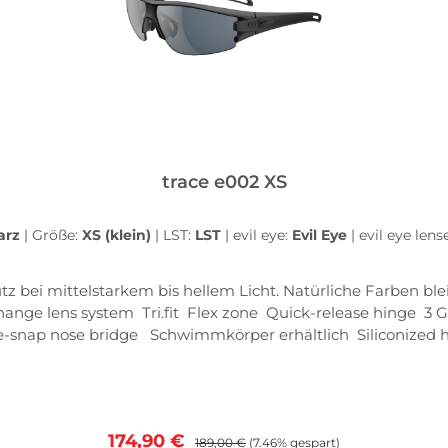
trace e002 XS
arz
|
Größe:
XS (klein)
|
LST:
LST
|
evil eye:
Evil Eye
|
evil eye lens
arkem bis hellem Licht. Natürliche Farben bleiben erhalten. Schutzstufe: 3Li
nge lens system Tri.fit Flex zone Quick-release hinge 3 
-snap nose bridge Schwimmkörper erhältlich Siliconized hea
grip Clip-in Adapter Direktverglasung
Verkaufspreis:
Regulärer Preis:
174,90 €
189,00 €
(7.46% gespart)