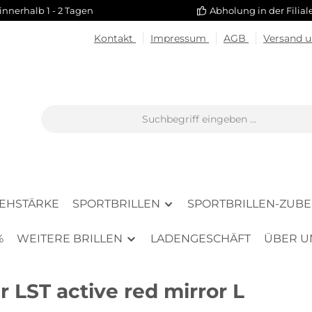
innerhalb 1 - 2 Tagen
Abholung in der Filia
Kontakt
Impressum
AGB
Versand 
SEHSTÄRKE
SPORTBRILLEN
SPORTBRILLEN-ZUB
%
WEITERE BRILLEN
LADENGESCHÄFT
ÜBER U
 LST active red mirror L