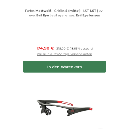
Farbe:
Mattweiß
|
Größe:
S (mittel)
|
LST:
LST
|
evil
eye:
Evil Eye
|
evil eye lenses:
Evil Eye lenses
Verkaufspreis:
174,90 €
Regulärer Preis:
215,00 €
(18.65% gespart)
Preise inkl. MwSt. zzgl. Versandkosten
In den Warenkorb