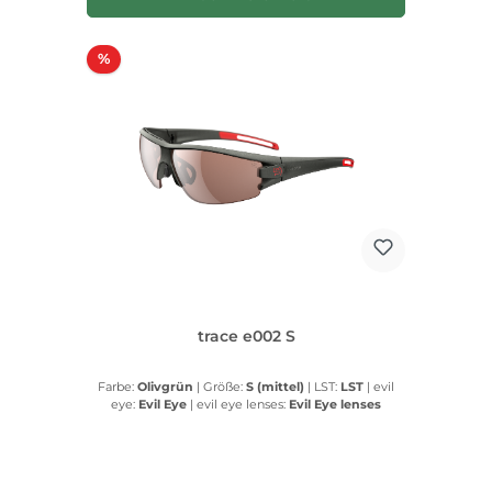
Rabatt
%
trace e002 S
Farbe:
Olivgrün
|
Größe:
S (mittel)
|
LST:
LST
|
evil
eye:
Evil Eye
|
evil eye lenses:
Evil Eye lenses