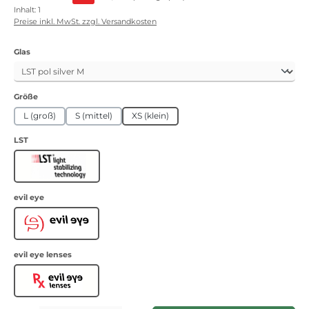
Inhalt:
1
Preise inkl. MwSt. zzgl. Versandkosten
auswählen
Glas
auswählen
Größe
L (groß)
S (mittel)
XS (klein)
auswählen
LST
LST
auswählen
evil eye
Evil Eye
auswählen
evil eye lenses
Evil Eye lenses