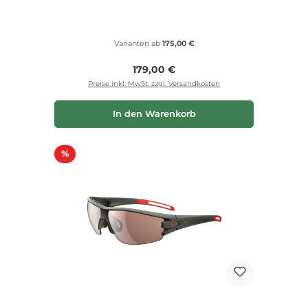
Varianten ab
175,00 €
Regulärer Preis:
179,00 €
Preise inkl. MwSt. zzgl. Versandkosten
In den Warenkorb
Rabatt
%