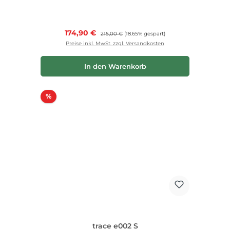
Verkaufspreis:
174,90 €
Regulärer Preis:
215,00 €
(18.65% gespart)
Preise inkl. MwSt. zzgl. Versandkosten
In den Warenkorb
Rabatt
%
trace e002 S