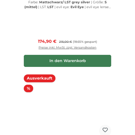
Farbe:
Mattschwarz/ LST grey silver
|
Größe:
S
(mittel)
|
LST:
LST
|
evil eye:
Evil Eye
|
evil eye lenses:
Evil Eye lenses
Verkaufspreis:
174,90 €
Regulärer Preis:
215,00 €
(18.65% gespart)
Preise inkl. MwSt. zzgl. Versandkosten
In den Warenkorb
Ausverkauft
Rabatt
%