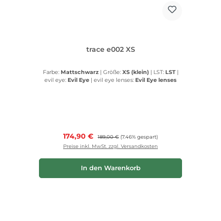
trace e002 XS
Farbe:
Mattschwarz
|
Größe:
XS (klein)
|
LST:
LST
|
evil eye:
Evil Eye
|
evil eye lenses:
Evil Eye lenses
Verkaufspreis:
174,90 €
Regulärer Preis:
189,00 €
(7.46% gespart)
Preise inkl. MwSt. zzgl. Versandkosten
In den Warenkorb