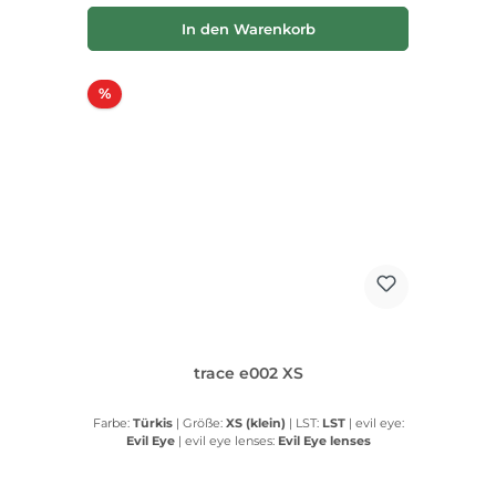
In den Warenkorb
Rabatt
%
trace e002 XS
Farbe:
Türkis
|
Größe:
XS (klein)
|
LST:
LST
|
evil eye:
Evil Eye
|
evil eye lenses:
Evil Eye lenses