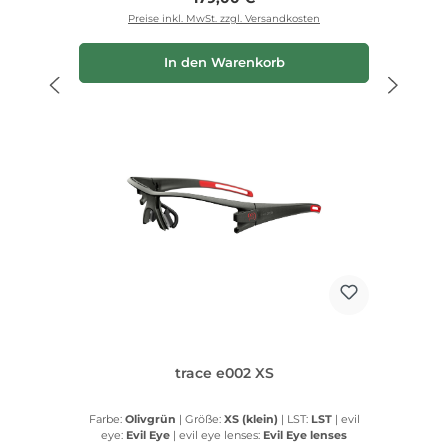
Preise inkl. MwSt. zzgl. Versandkosten
In den Warenkorb
trace e002 XS
Farbe:
Olivgrün
|
Größe:
XS (klein)
|
LST:
LST
|
evil
eye:
Evil Eye
|
evil eye lenses:
Evil Eye lenses