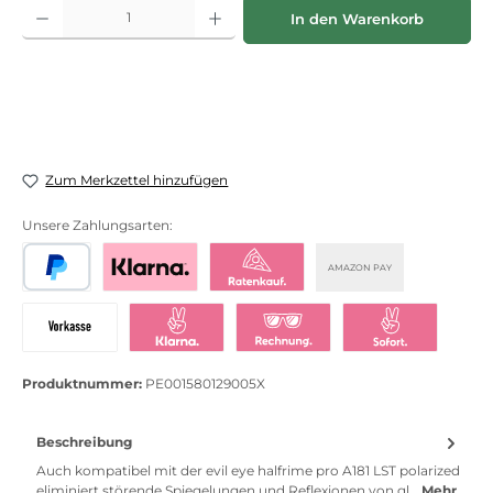
Produkt Anzahl: Gib den gewünschten Wert ein oder benutze die Schaltflächen
In den Warenkorb
Zum Merkzettel hinzufügen
Unsere Zahlungsarten:
AMAZON PAY
PayPal
Bezahlen mit Klarna
Klarna Ratenkauf
Vorkasse
Klarna Sofort bezahlen
Klarna Rechnung
Klarna Sofortü
Produktnummer:
PE001580129005X
Beschreibung
Auch kompatibel mit der evil eye halfrime pro A181 LST polarized
eliminiert störende Spiegelungen und Reflexionen von gl…
Mehr