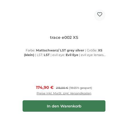
trace e002 XS
Farbe:
Mattschwarz/ LST grey silver
|
Größe:
XS
(klein)
|
LST:
LST
|
evil eye:
Evil Eye
|
evil eye lenses:
Evil Eye lenses
Verkaufspreis:
174,90 €
Regulärer Preis:
215,00 €
(18.65% gespart)
Preise inkl. MwSt. zzgl. Versandkosten
In den Warenkorb