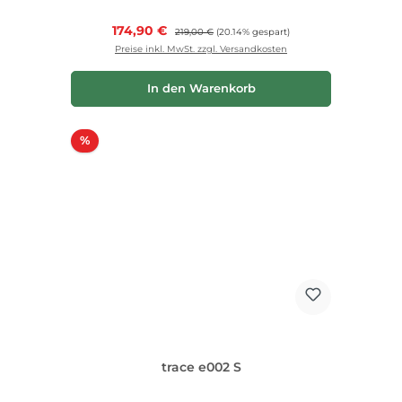
Verkaufspreis:
174,90 €
Regulärer Preis:
219,00 €
(20.14% gespart)
Preise inkl. MwSt. zzgl. Versandkosten
In den Warenkorb
Rabatt
%
trace e002 S