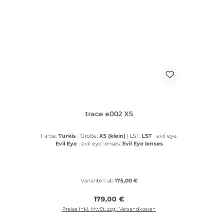
trace e002 XS
Farbe:
Türkis
|
Größe:
XS (klein)
|
LST:
LST
|
evil eye:
Evil Eye
|
evil eye lenses:
Evil Eye lenses
Varianten ab
175,00 €
Regulärer Preis:
179,00 €
Preise inkl. MwSt. zzgl. Versandkosten