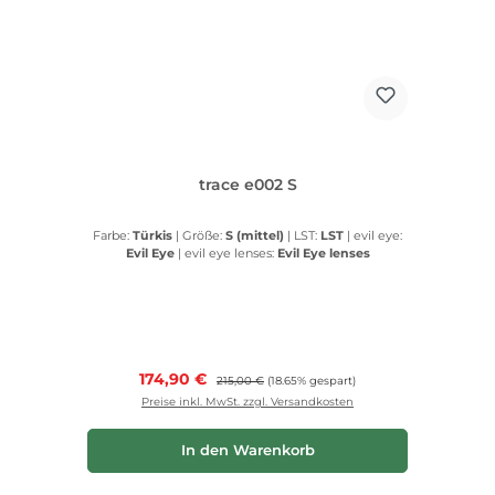
trace e002 S
Farbe:
Türkis
|
Größe:
S (mittel)
|
LST:
LST
|
evil eye:
Evil Eye
|
evil eye lenses:
Evil Eye lenses
Verkaufspreis:
174,90 €
Regulärer Preis:
215,00 €
(18.65% gespart)
Preise inkl. MwSt. zzgl. Versandkosten
In den Warenkorb