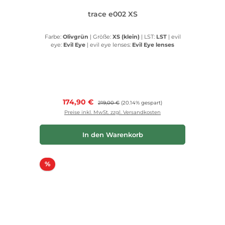
trace e002 XS
Farbe:
Olivgrün
|
Größe:
XS (klein)
|
LST:
LST
|
evil
eye:
Evil Eye
|
evil eye lenses:
Evil Eye lenses
Verkaufspreis:
174,90 €
Regulärer Preis:
219,00 €
(20.14% gespart)
Preise inkl. MwSt. zzgl. Versandkosten
In den Warenkorb
Rabatt
%