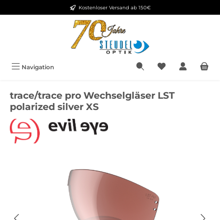
Kostenloser Versand ab 150€
Zum Hauptinhalt springen
Navigation
trace/trace pro Wechselgläser LST
polarized silver XS
Bildergalerie überspringen