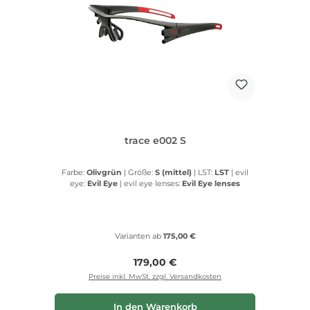
trace e002 S
Farbe:
Olivgrün
|
Größe:
S (mittel)
|
LST:
LST
|
evil
eye:
Evil Eye
|
evil eye lenses:
Evil Eye lenses
Varianten ab
175,00 €
Regulärer Preis:
179,00 €
Preise inkl. MwSt. zzgl. Versandkosten
In den Warenkorb