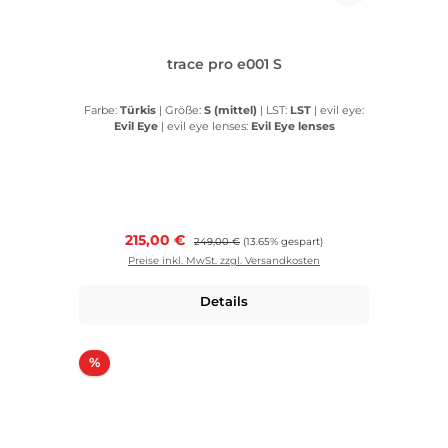
trace pro e001 S
Farbe:
Türkis
|
Größe:
S (mittel)
|
LST:
LST
|
evil eye:
Evil Eye
|
evil eye lenses:
Evil Eye lenses
Verkaufspreis:
215,00 €
Regulärer Preis:
249,00 €
(13.65% gespart)
Preise inkl. MwSt. zzgl. Versandkosten
Details
Rabatt
%