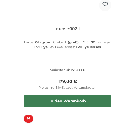
trace e002 L
Farbe:
Olivgrün
|
Größe:
L (groß)
|
LST:
LST
|
evil eye:
Evil Eye
|
evil eye lenses:
Evil Eye lenses
Varianten ab
175,00 €
Regulärer Preis:
179,00 €
Preise inkl. MwSt. zzgl. Versandkosten
In den Warenkorb
Rabatt
%