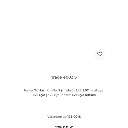
trace e002 S
Farbe:
Türkis
|
Größe:
S (mittel)
|
LST:
LST
|
evil eye:
Evil Eye
|
evil eye lenses:
Evil Eye lenses
Varianten ab
175,00 €
Regulärer Preis:
179,00 €