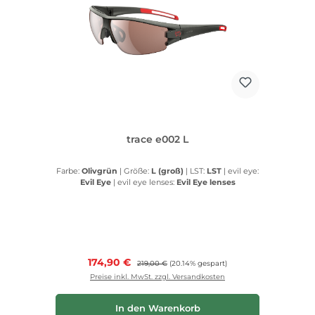
trace e002 L
Farbe:
Olivgrün
|
Größe:
L (groß)
|
LST:
LST
|
evil eye:
Evil Eye
|
evil eye lenses:
Evil Eye lenses
Verkaufspreis:
174,90 €
Regulärer Preis:
219,00 €
(20.14% gespart)
Preise inkl. MwSt. zzgl. Versandkosten
In den Warenkorb