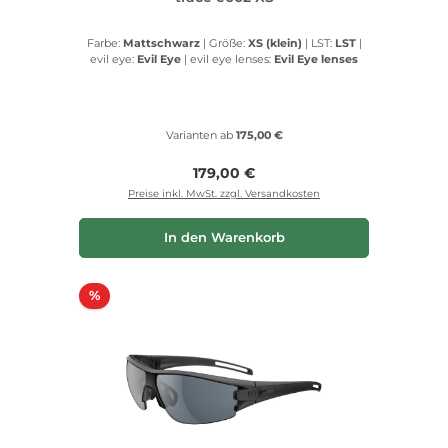
Farbe:
Mattschwarz
|
Größe:
XS (klein)
|
LST:
LST
|
evil eye:
Evil Eye
|
evil eye lenses:
Evil Eye lenses
Varianten ab
175,00 €
Regulärer Preis:
179,00 €
Preise inkl. MwSt. zzgl. Versandkosten
In den Warenkorb
Rabatt
%