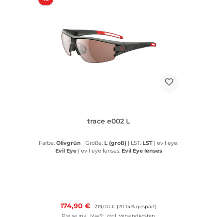
trace e002 L
Farbe:
Olivgrün
|
Größe:
L (groß)
|
LST:
LST
|
evil eye:
Evil Eye
|
evil eye lenses:
Evil Eye lenses
Verkaufspreis:
174,90 €
Regulärer Preis:
219,00 €
(20.14% gespart)
Preise inkl. MwSt. zzgl. Versandkosten