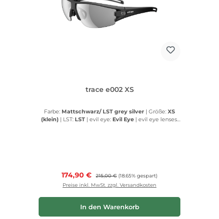
trace e002 XS
Farbe:
Mattschwarz/ LST grey silver
|
Größe:
XS
(klein)
|
LST:
LST
|
evil eye:
Evil Eye
|
evil eye lenses:
Evil Eye lenses
Verkaufspreis:
174,90 €
Regulärer Preis:
215,00 €
(18.65% gespart)
Preise inkl. MwSt. zzgl. Versandkosten
In den Warenkorb