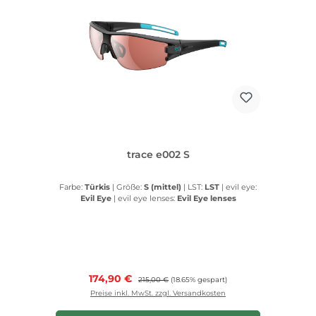
trace e002 S
Farbe:
Türkis
|
Größe:
S (mittel)
|
LST:
LST
|
evil eye:
Evil Eye
|
evil eye lenses:
Evil Eye lenses
Verkaufspreis:
174,90 €
Regulärer Preis:
215,00 €
(18.65% gespart)
Preise inkl. MwSt. zzgl. Versandkosten