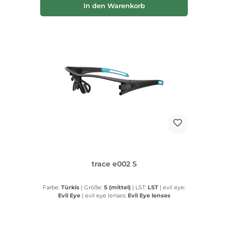
In den Warenkorb
trace e002 S
Farbe:
Türkis
|
Größe:
S (mittel)
|
LST:
LST
|
evil eye:
Evil Eye
|
evil eye lenses:
Evil Eye lenses