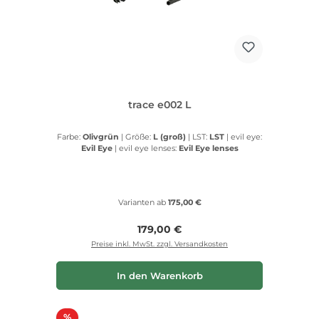
trace e002 L
Farbe:
Olivgrün
|
Größe:
L (groß)
|
LST:
LST
|
evil eye:
Evil Eye
|
evil eye lenses:
Evil Eye lenses
Varianten ab
175,00 €
Regulärer Preis:
179,00 €
Preise inkl. MwSt. zzgl. Versandkosten
In den Warenkorb
Rabatt
%