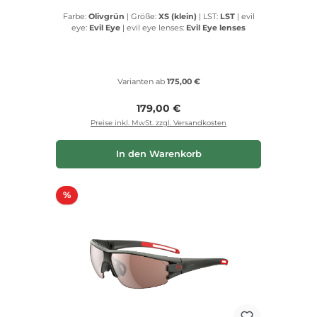
Farbe:
Olivgrün
|
Größe:
XS (klein)
|
LST:
LST
|
evil
eye:
Evil Eye
|
evil eye lenses:
Evil Eye lenses
Varianten ab
175,00 €
Regulärer Preis:
179,00 €
Preise inkl. MwSt. zzgl. Versandkosten
In den Warenkorb
Rabatt
%