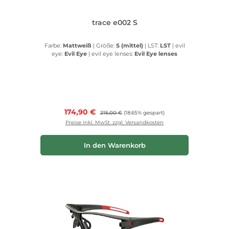
trace e002 S
Farbe:
Mattweiß
|
Größe:
S (mittel)
|
LST:
LST
|
evil
eye:
Evil Eye
|
evil eye lenses:
Evil Eye lenses
Verkaufspreis:
174,90 €
Regulärer Preis:
215,00 €
(18.65% gespart)
Preise inkl. MwSt. zzgl. Versandkosten
In den Warenkorb