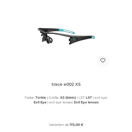
trace e002 XS
Farbe:
Türkis
|
Größe:
XS (klein)
|
LST:
LST
|
evil eye:
Evil Eye
|
evil eye lenses:
Evil Eye lenses
Varianten ab
175,00 €