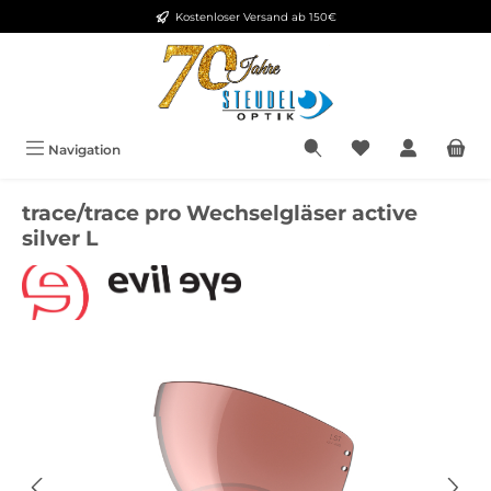
Kostenloser Versand ab 150€
Zum Hauptinhalt springen
Navigation
trace/trace pro Wechselgläser active
silver L
Bildergalerie überspringen