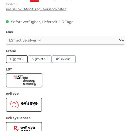
Inhalt:
1
Preise inkl. MwSt. zzgl. Versandkosten
Sofort verfügbar, Lieferzeit: 1-3 Tage
auswählen
Glas
auswählen
Größe
L (groß)
S (mittel)
XS (klein)
auswählen
LST
LST
auswählen
evil eye
Evil Eye
auswählen
evil eye lenses