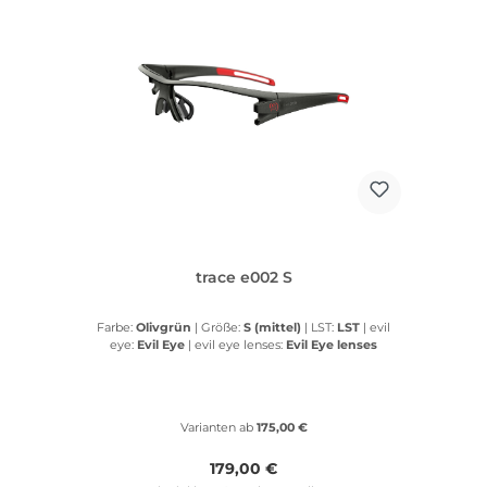
trace e002 S
Farbe:
Olivgrün
|
Größe:
S (mittel)
|
LST:
LST
|
evil
eye:
Evil Eye
|
evil eye lenses:
Evil Eye lenses
Varianten ab
175,00 €
Regulärer Preis:
179,00 €