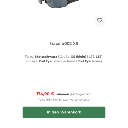
trace e002 XS
Farbe:
Mattschwarz
|
Größe:
XS (klein)
|
LST:
LST
|
evil eye:
Evil Eye
|
evil eye lenses:
Evil Eye lenses
Verkaufspreis:
174,90 €
Regulärer Preis:
189,00 €
(7.46% gespart)
Preise inkl. MwSt. zzgl. Versandkosten
In den Warenkorb