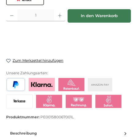
Evil Eye lenses
Produkt Anzahl: Gib den gewünschten Wert ein oder benutze die Schaltflächen
In den Warenkorb
Zum Merkzettel hinzufügen
Unsere Zahlungsarten:
AMAZON PAY
PayPal
Bezahlen mit Klarna
Klarna Ratenkauf
Vorkasse
Klarna Sofort bezahlen
Klarna Rechnung
Klarna Sofortü
Produktnummer:
PE001580067001L
Beschreibung