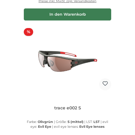
Preise inkl. MwSt. zzgl. Versandkosten
In den Warenkorb
Rabatt
%
trace e002 S
Farbe:
Olivgrün
|
Größe:
S (mittel)
|
LST:
LST
|
evil
eye:
Evil Eye
|
evil eye lenses:
Evil Eye lenses