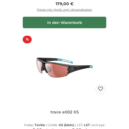
Regulärer Preis:
179,00 €
Preise inkl. MwSt. zzgl. Versandkosten
In den Warenkorb
Rabatt
%
trace e002 XS
Farbe:
Türkis
|
Größe:
XS (klein)
|
LST:
LST
|
evil eye: