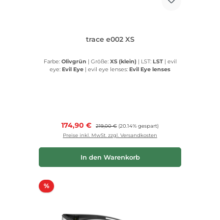
trace e002 XS
Farbe:
Olivgrün
|
Größe:
XS (klein)
|
LST:
LST
|
evil
eye:
Evil Eye
|
evil eye lenses:
Evil Eye lenses
Verkaufspreis:
174,90 €
Regulärer Preis:
219,00 €
(20.14% gespart)
Preise inkl. MwSt. zzgl. Versandkosten
In den Warenkorb
Rabatt
%