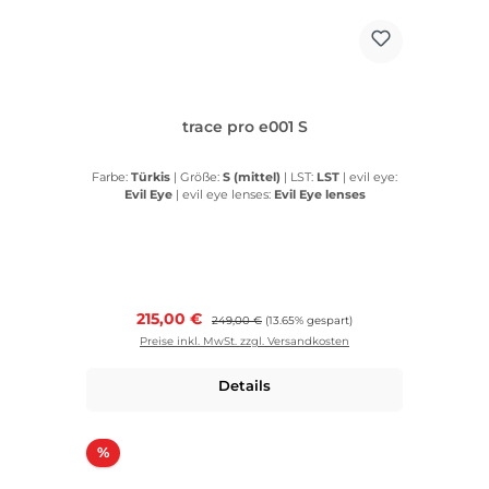
trace pro e001 S
Farbe:
Türkis
|
Größe:
S (mittel)
|
LST:
LST
|
evil eye:
Evil Eye
|
evil eye lenses:
Evil Eye lenses
Verkaufspreis:
215,00 €
Regulärer Preis:
249,00 €
(13.65% gespart)
Preise inkl. MwSt. zzgl. Versandkosten
Details
Rabatt
%