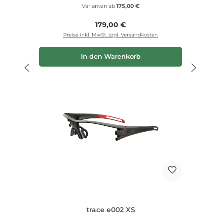
Varianten ab
175,00 €
Regulärer Preis:
179,00 €
Preise inkl. MwSt. zzgl. Versandkosten
In den Warenkorb
trace e002 XS