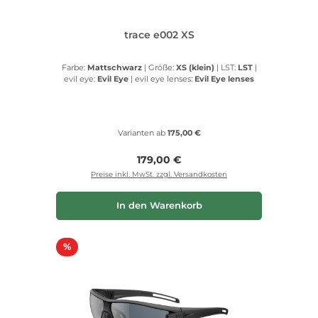
trace e002 XS
Farbe:
Mattschwarz
|
Größe:
XS (klein)
|
LST:
LST
|
evil eye:
Evil Eye
|
evil eye lenses:
Evil Eye lenses
Varianten ab
175,00 €
Regulärer Preis:
179,00 €
Preise inkl. MwSt. zzgl. Versandkosten
In den Warenkorb
Rabatt
%