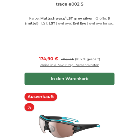
trace e002 S
Farbe:
Mattschwarz/ LST grey silver
|
Größe:
S
(mittel)
|
LST:
LST
|
evil eye:
Evil Eye
|
evil eye lenses:
Evil Eye lenses
Verkaufspreis:
174,90 €
Regulärer Preis:
215,00 €
(18.65% gespart)
Preise inkl. MwSt. zzgl. Versandkosten
In den Warenkorb
Ausverkauft
Rabatt
%