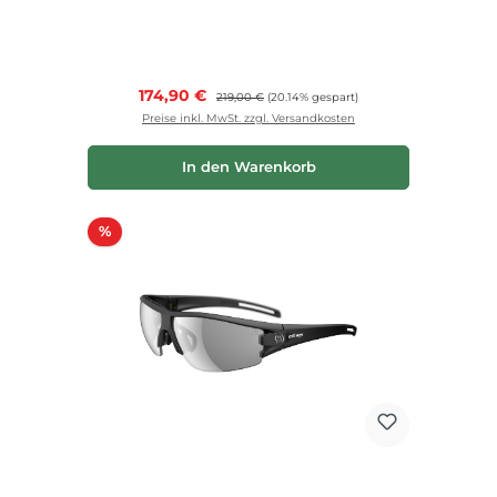
Verkaufspreis:
174,90 €
Regulärer Preis:
219,00 €
(20.14% gespart)
Preise inkl. MwSt. zzgl. Versandkosten
In den Warenkorb
Rabatt
%