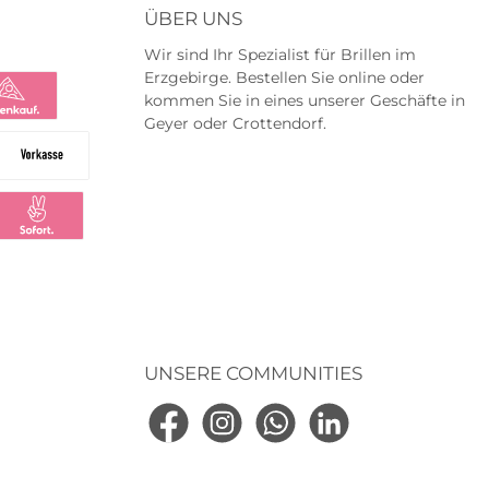
ÜBER UNS
Wir sind Ihr Spezialist für Brillen im
Erzgebirge. Bestellen Sie online oder
kommen Sie in eines unserer Geschäfte in
Geyer oder Crottendorf.
na
na Ratenkauf
Vorkasse
ng
larna Sofortüberweisung
UNSERE COMMUNITIES
Facebook
Instagram
WhatsApp
LinkedIn