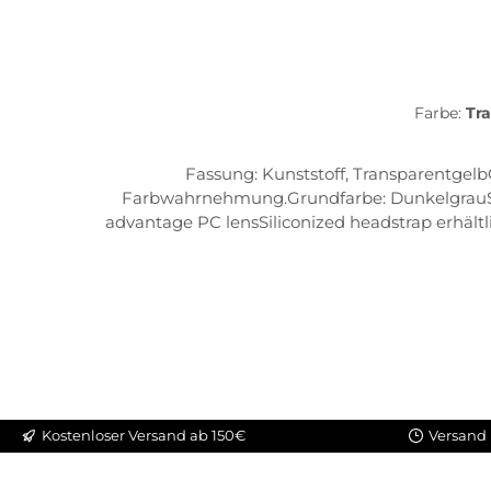
Farbe:
Tr
Fassung: Kunststoff, Transparentgelb
Farbwahrnehmung.Grundfarbe: DunkelgrauSchu
advantage PC lensSiliconized headstrap erhäl
Kostenloser Versand ab 150€
Versand 