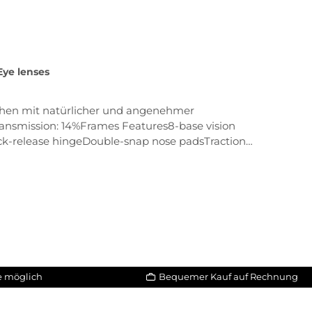
 Eye lenses
 Sehen mit natürlicher und angenehmer
ansmission: 14%Frames Features8-base vision
ck-release hingeDouble-snap nose padsTraction
le möglich
Bequemer Kauf auf Rechnung