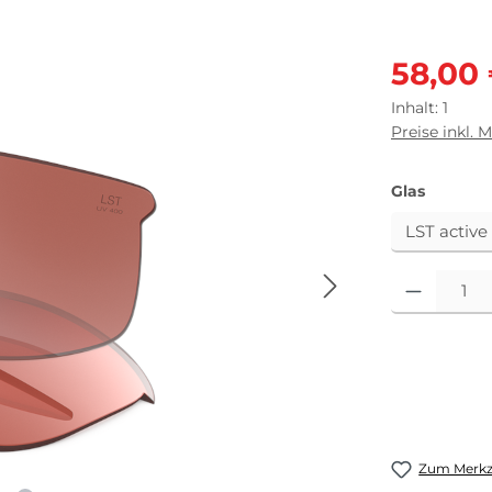
Verkaufsprei
58,00
Inhalt:
1
Preise inkl. 
auswäh
Glas
Produkt Anza
Zum Merkze