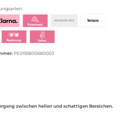
ungsarten:
AMAZON PAY
zahlen mit Klarna
Klarna Ratenkauf
Vorkasse
t bezahlen
Klarna Rechnung
Klarna Sofortüberweisung
mmer:
PE0155800680003
rgang zwischen hellen und schattigen Bereichen.