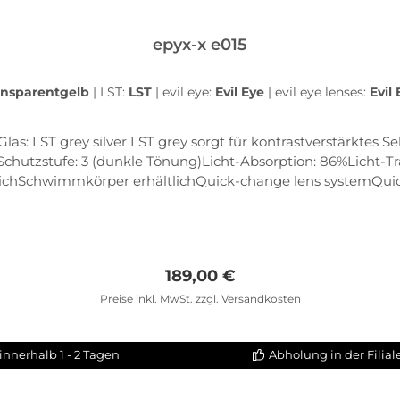
epyx-x e015
ansparentgelb
|
LST:
LST
|
evil eye:
Evil Eye
|
evil eye lenses:
Evil
Glas: LST grey silver LST grey sorgt für kontrastverstärktes
tzstufe: 3 (dunkle Tönung)Licht-Absorption: 86%Licht-Tr
tlichSchwimmkörper erhältlichQuick-change lens systemQui
gripFlex zoneClip-inDirektverglasung
Regulärer Preis:
189,00 €
Preise inkl. MwSt. zzgl. Versandkosten
In den Warenkorb
innerhalb 1 - 2 Tagen
Abholung in der Filia