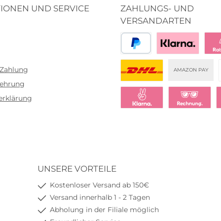
IONEN UND SERVICE
ZAHLUNGS- UND
VERSANDARTEN
PayPal
Bezahlen mit Klar
Klar
 Zahlung
AMAZON PAY
lehrung
DHL
erklärung
Klarna Sofort bezahlen
Klarna Rechnu
K
UNSERE VORTEILE
Kostenloser Versand ab 150€
Versand innerhalb 1 - 2 Tagen
Abholung in der Filiale möglich