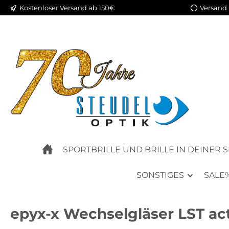
Kostenloser Versand ab 150€
Versand 
m Hauptinhalt springen
Zur Suche springen
Zur Hauptnavigation springen
SPORTBRILLE UND BRILLE IN DEINER 
SONSTIGES
SALE
epyx-x Wechselgläser LST act