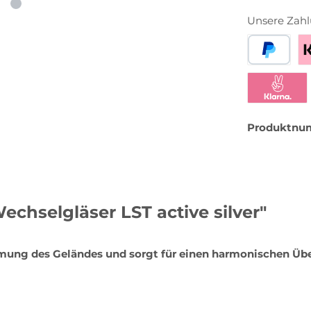
Unsere Zahl
PayPal
Be
Klarna Sofor
Produktnu
chselgläser LST active silver"
mung des Geländes und sorgt für einen harmonischen Übe