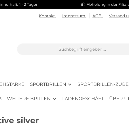
innerhalb 1 - 2 Tagen
Abholung in der Filia
Kontakt
Impressum
AGB
Versand 
SEHSTÄRKE
SPORTBRILLEN
SPORTBRILLEN-ZUB
%
WEITERE BRILLEN
LADENGESCHÄFT
ÜBER U
ive silver