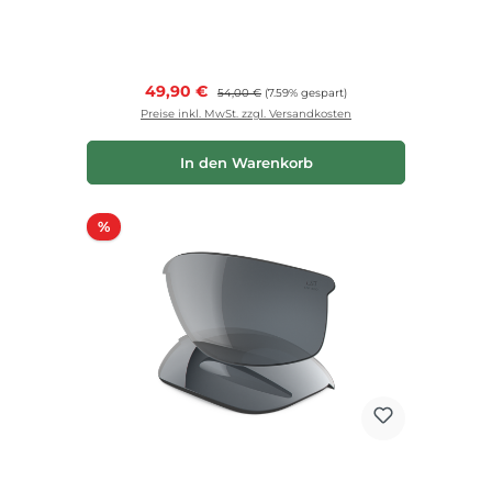
Verkaufspreis:
49,90 €
Regulärer Preis:
54,00 €
(7.59% gespart)
Preise inkl. MwSt. zzgl. Versandkosten
In den Warenkorb
Rabatt
%