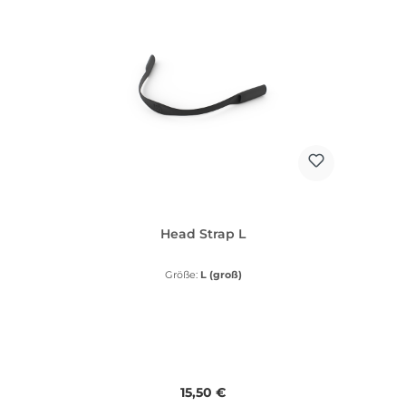
Head Strap L
Größe:
L (groß)
Regulärer Preis:
15,50 €