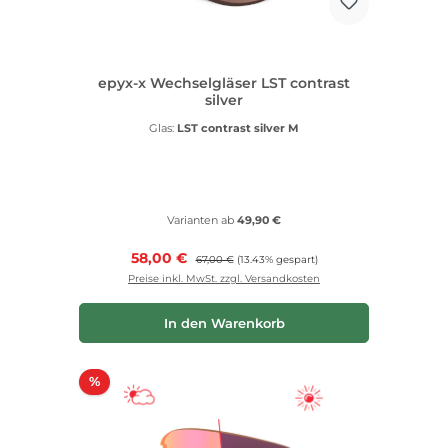
epyx-x Wechselgläser LST contrast
silver
Glas:
LST contrast silver M
Varianten ab
49,90 €
Verkaufspreis:
58,00 €
Regulärer Preis:
67,00 €
(13.43% gespart)
Preise inkl. MwSt. zzgl. Versandkosten
In den Warenkorb
Rabatt
%