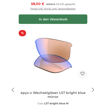
Verkaufspreis:
58,00 €
Regulärer Preis:
67,00 €
(13.43% gespart)
Preise inkl. MwSt. zzgl. Versandkosten
In den Warenkorb
Rabatt
%
epyx-x Wechselgläser LST bright blue
mirror
Glas:
LST bright blue M