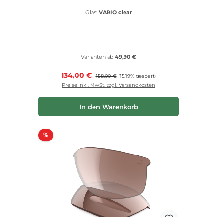
Glas:
VARIO clear
Varianten ab
49,90 €
Verkaufspreis:
134,00 €
Regulärer Preis:
158,00 €
(15.19% gespart)
Preise inkl. MwSt. zzgl. Versandkosten
In den Warenkorb
Rabatt
%