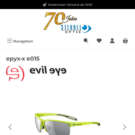
Kostenloser Versand ab 150€
Zum Hauptinhalt springen
Navigation
epyx-x e015
Bildergalerie überspringen