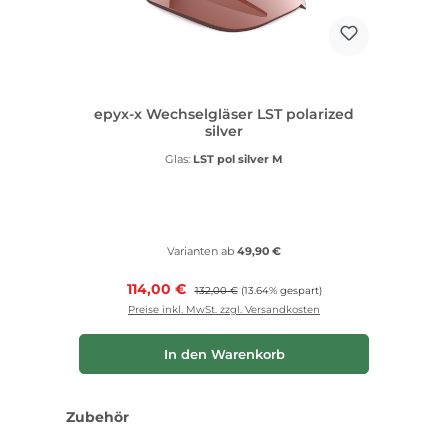
epyx-x Wechselgläser LST polarized
silver
Glas:
LST pol silver M
Varianten ab
49,90 €
Verkaufspreis:
114,00 €
Regulärer Preis:
132,00 €
(13.64% gespart)
Preise inkl. MwSt. zzgl. Versandkosten
In den Warenkorb
Produktgalerie überspringen
Zubehör