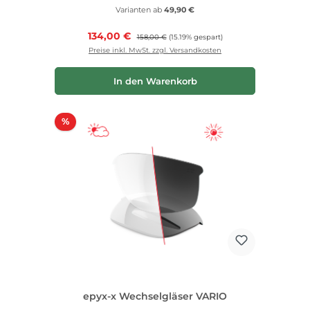
Varianten ab
49,90 €
Verkaufspreis:
134,00 €
Regulärer Preis:
158,00 €
(15.19% gespart)
Preise inkl. MwSt. zzgl. Versandkosten
In den Warenkorb
Rabatt
%
epyx-x Wechselgläser VARIO