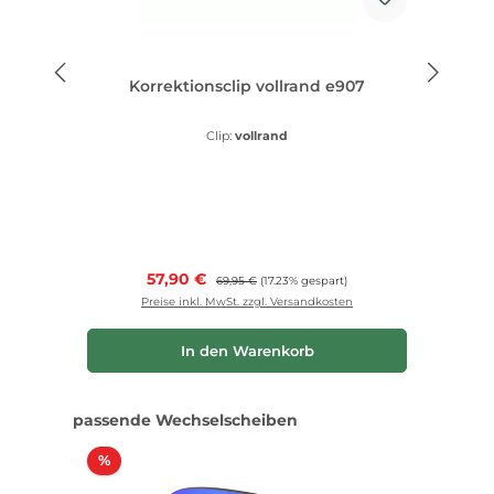
Korrektionsclip vollrand e907
Clip:
vollrand
Verkaufspreis:
57,90 €
Regulärer Preis:
69,95 €
(17.23% gespart)
Preise inkl. MwSt. zzgl. Versandkosten
In den Warenkorb
Produktgalerie überspringen
passende Wechselscheiben
Rabatt
%