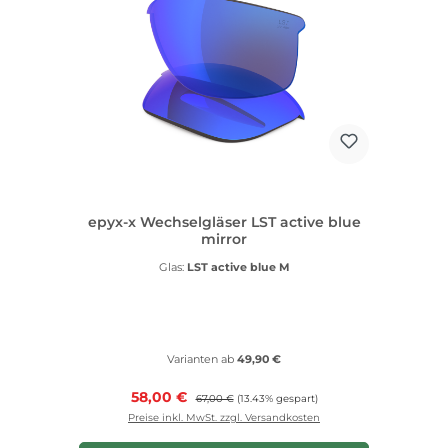
epyx-x Wechselgläser LST active blue
mirror
Glas:
LST active blue M
Varianten ab
49,90 €
Verkaufspreis:
58,00 €
Regulärer Preis:
67,00 €
(13.43% gespart)
Preise inkl. MwSt. zzgl. Versandkosten