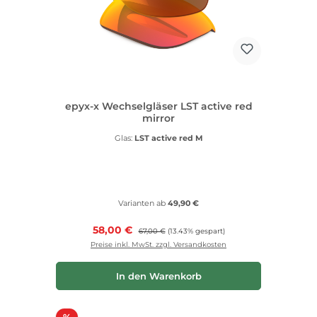
epyx-x Wechselgläser LST active red
mirror
Glas:
LST active red M
Varianten ab
49,90 €
Verkaufspreis:
58,00 €
Regulärer Preis:
67,00 €
(13.43% gespart)
Preise inkl. MwSt. zzgl. Versandkosten
In den Warenkorb
Rabatt