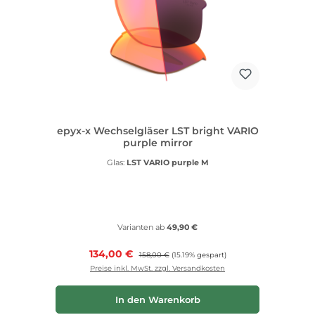
epyx-x Wechselgläser LST bright VARIO
purple mirror
Glas:
LST VARIO purple M
Varianten ab
49,90 €
Verkaufspreis:
134,00 €
Regulärer Preis:
158,00 €
(15.19% gespart)
Preise inkl. MwSt. zzgl. Versandkosten
In den Warenkorb