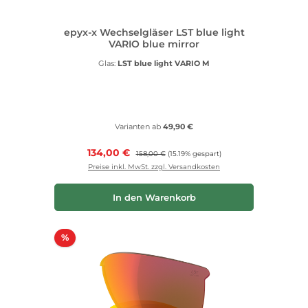
epyx-x Wechselgläser LST blue light
VARIO blue mirror
Glas:
LST blue light VARIO M
Varianten ab
49,90 €
Verkaufspreis:
134,00 €
Regulärer Preis:
158,00 €
(15.19% gespart)
Preise inkl. MwSt. zzgl. Versandkosten
In den Warenkorb
Rabatt
%