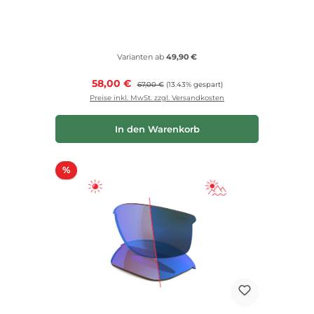
Varianten ab
49,90 €
Verkaufspreis:
58,00 €
Regulärer Preis:
67,00 €
(13.43% gespart)
Preise inkl. MwSt. zzgl. Versandkosten
In den Warenkorb
Rabatt
%