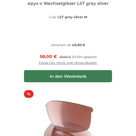
epyx-x Wechselgläser LST grey silver
Glas:
LST grey silver M
Varianten ab
49,90 €
Verkaufspreis:
58,00 €
Regulärer Preis:
67,00 €
(13.43% gespart)
Preise inkl. MwSt. zzgl. Versandkosten
In den Warenkorb
Rabatt
%