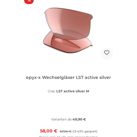
%
epyx-x Wechselgläser LST active silver
Glas:
LST active silver M
Varianten ab
49,90 €
Verkaufspreis:
58,00 €
Regulärer Preis:
67,00 €
(13.43% gespart)