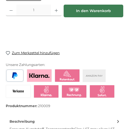
Produkt Anzahl: Gib den gewünschten Wert ein oder benutze die Schaltflächen
In den Warenkorb
Zum Merkzettel hinzufügen
Unsere Zahlungsarten:
AMAZON PAY
PayPal
Bezahlen mit Klarna
Klarna Ratenkauf
Vorkasse
Klarna Sofort bezahlen
Klarna Rechnung
Klarna Sofortü
Produktnummer:
210009
Beschreibung
Fassung: Kunststoff, TransparentgelbGlas: LST grey silver LST