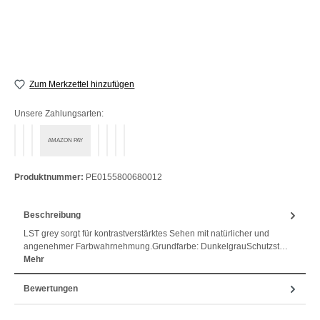
Zum Merkzettel hinzufügen
Unsere Zahlungsarten:
AMAZON PAY
PayPal
Bezahlen mit Klarna
Klarna Ratenkauf
Vorkasse
Klarna Sofort bezahlen
Klarna Rechnung
Klarna Sofortüberweisung
Produktnummer:
PE0155800680012
Beschreibung
LST grey sorgt für kontrastverstärktes Sehen mit natürlicher und
angenehmer Farbwahrnehmung.Grundfarbe: DunkelgrauSchutzst…
Mehr
Bewertungen