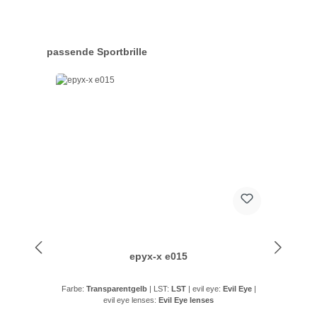
Produktgalerie überspringen
passende Sportbrille
epyx-x e015
Farbe:
Transparentgelb
|
LST:
LST
|
evil eye:
Evil Eye
|
evil eye lenses:
Evil Eye lenses