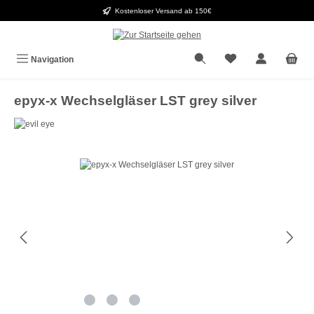
Kostenloser Versand ab 150€
Zum Hauptinhalt springen
Navigation
epyx-x Wechselgläser LST grey silver
Bildergalerie überspringen