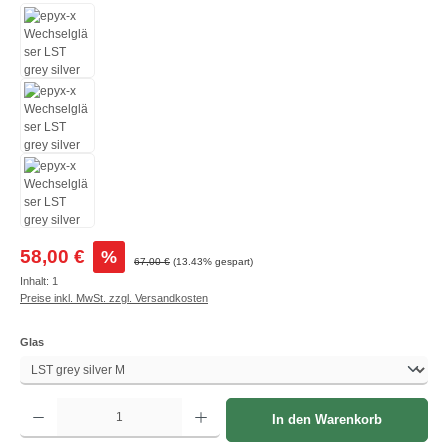
Verkaufspreis:
58,00 €
%
Regulärer Preis:
67,00 €
(13.43% gespart)
Inhalt:
1
Preise inkl. MwSt. zzgl. Versandkosten
auswählen
Glas
Produkt Anzahl: Gib den gewünschten Wert ein oder benutze die Schaltflächen um die A
In den Warenkorb