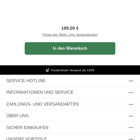
Regulärer Preis:
189,00 €
Preise inkl. MwSt. zzgl. Versandkosten
In den Warenkorb
Kostenloser Versand ab 150€
SERVICE-HOTLINE
INFORMATIONEN UND SERVICE
ZAHLUNGS- UND VERSANDARTEN
ÜBER UNS
SICHER EINKAUFEN
UNSERE VORTEILE