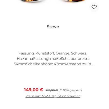
Steve
Fassung: Kunststoff, Orange, Schwarz,
HavannaFassungsmaßeScheibenbreite:
54mmScheibenhöhe: 43mmAbstand zw. d.
Gläsern: 20mm
Verkaufspreis:
Regulärer Preis:
149,00 €
219,00 €
(31.96% gespart)
Preise inkl. MwSt. zzgl. Versandkosten
In den Warenkorb