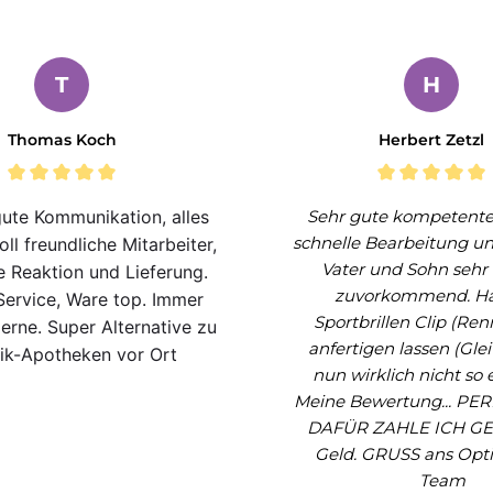
T
H
Thomas Koch
Herbert Zetzl
ute Kommunikation, alles
Sehr gute kompetente
schnelle Bearbeitung un
oll freundliche Mitarbeiter,
Vater und Sohn sehr
e Reaktion und Lieferung.
zuvorkommend. Ha
 Service, Ware top. Immer
Sportbrillen Clip (Ren
erne. Super Alternative zu
anfertigen lassen (Glei
ik-Apotheken vor Ort
nun wirklich nicht so e
Meine Bewertung... PER
DAFÜR ZAHLE ICH G
Geld. GRUSS ans Opti
Team