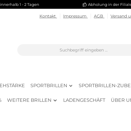
innerhalb 1 - 2 Tagen
Abholung in der Filia
Kontakt
Impressum
AGB
Versand 
SEHSTÄRKE
SPORTBRILLEN
SPORTBRILLEN-ZUB
%
WEITERE BRILLEN
LADENGESCHÄFT
ÜBER U