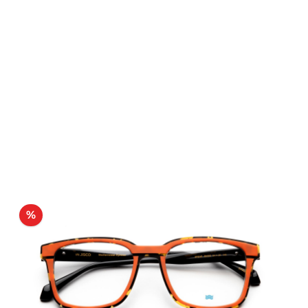
Rabatt
%