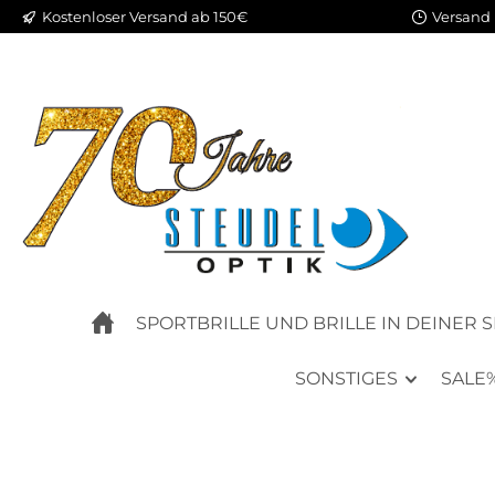
Kostenloser Versand ab 150€
Versand 
m Hauptinhalt springen
Zur Suche springen
Zur Hauptnavigation springen
SPORTBRILLE UND BRILLE IN DEINER 
SONSTIGES
SALE