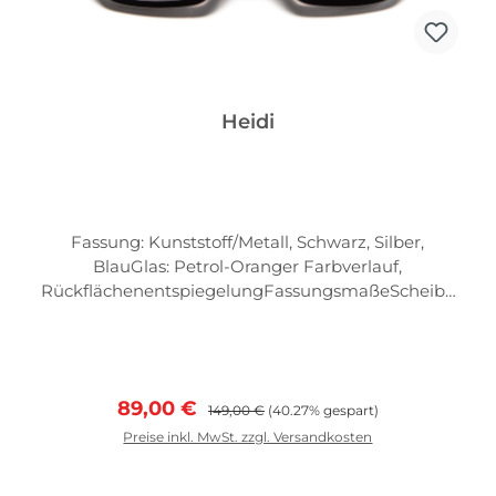
Heidi
Fassung: Kunststoff/Metall, Schwarz, Silber,
BlauGlas: Petrol-Oranger Farbverlauf,
RückflächenentspiegelungFassungsmaßeScheibe
nbreite: 53mmScheibenhöhe: 42mmAbstand zw.
d. Gläsern: 19mm
Verkaufspreis:
Regulärer Preis:
89,00 €
149,00 €
(40.27% gespart)
Preise inkl. MwSt. zzgl. Versandkosten
In den Warenkorb