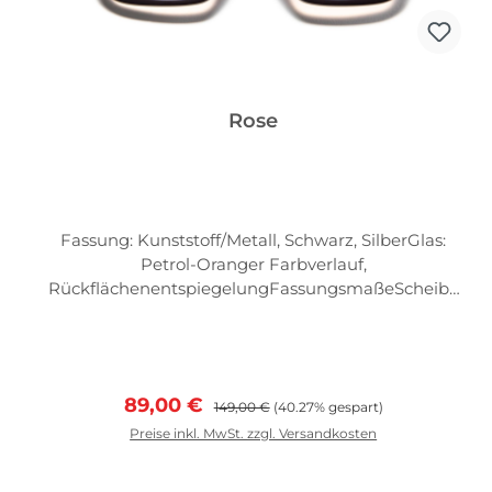
Rose
Fassung: Kunststoff/Metall, Schwarz, SilberGlas:
Petrol-Oranger Farbverlauf,
RückflächenentspiegelungFassungsmaßeScheibe
nbreite: 52mmScheibenhöhe: 47mmAbstand zw.
d. Gläsern: 18mm
Verkaufspreis:
Regulärer Preis:
89,00 €
149,00 €
(40.27% gespart)
Preise inkl. MwSt. zzgl. Versandkosten
In den Warenkorb