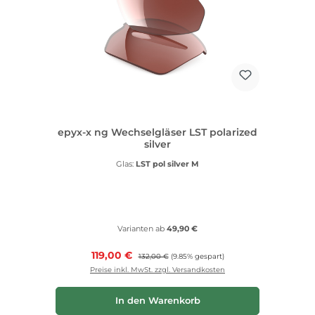
epyx-x ng Wechselgläser LST polarized
silver
Glas:
LST pol silver M
Varianten ab
49,90 €
Verkaufspreis:
119,00 €
Regulärer Preis:
132,00 €
(9.85% gespart)
Preise inkl. MwSt. zzgl. Versandkosten
In den Warenkorb