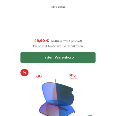
Glas:
clear
Verkaufspreis:
49,90 €
Regulärer Preis:
54,00 €
(7.59% gespart)
Preise inkl. MwSt. zzgl. Versandkosten
In den Warenkorb
Rabatt
%