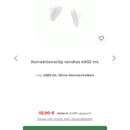
Korrektionsclip randlos e902 int.
Clip:
e902 int. Ohne Demoscheiben
Verkaufspreis:
55,90 €
Regulärer Preis:
59,90 €
(6.68% gespart)
Preise inkl. MwSt. zzgl. Versandkosten