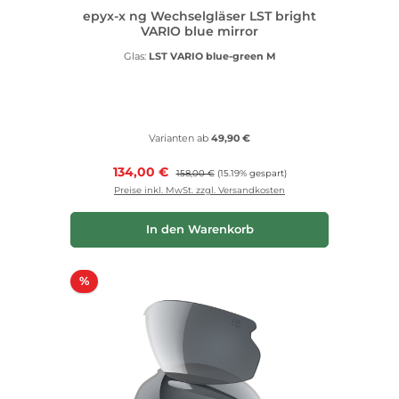
epyx-x ng Wechselgläser LST bright
VARIO blue mirror
Glas:
LST VARIO blue-green M
Varianten ab
49,90 €
Verkaufspreis:
134,00 €
Regulärer Preis:
158,00 €
(15.19% gespart)
Preise inkl. MwSt. zzgl. Versandkosten
In den Warenkorb
Rabatt
%