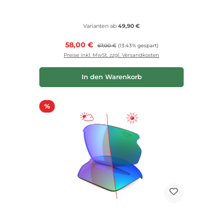
Varianten ab
49,90 €
Verkaufspreis:
58,00 €
Regulärer Preis:
67,00 €
(13.43% gespart)
Preise inkl. MwSt. zzgl. Versandkosten
In den Warenkorb
Rabatt
%