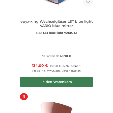
epyx-x ng Wechselgläser LST blue light
VARIO blue mirror
Glas:
LST blue light VARIO M
Varianten ab
49,90 €
Verkaufspreis:
134,00 €
Regulärer Preis:
158,00 €
(15.19% gespart)
Preise inkl. MwSt. zzgl. Versandkosten
In den Warenkorb
Rabatt
%