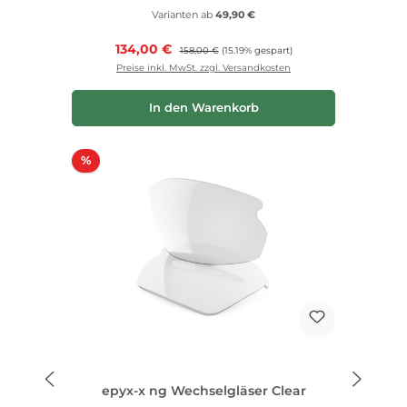
Varianten ab
49,90 €
Verkaufspreis:
134,00 €
Regulärer Preis:
158,00 €
(15.19% gespart)
Preise inkl. MwSt. zzgl. Versandkosten
In den Warenkorb
Rabatt
%
epyx-x ng Wechselgläser Clear