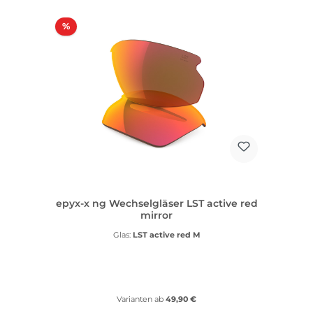
Rabatt
%
epyx-x ng Wechselgläser LST active red
mirror
Glas:
LST active red M
Varianten ab
49,90 €