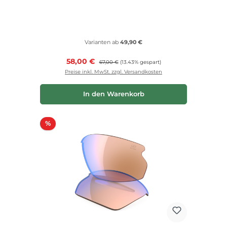
Varianten ab
49,90 €
Verkaufspreis:
58,00 €
Regulärer Preis:
67,00 €
(13.43% gespart)
Preise inkl. MwSt. zzgl. Versandkosten
In den Warenkorb
Rabatt
%