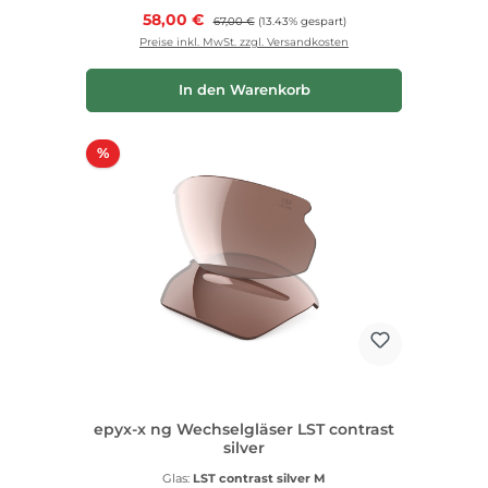
Verkaufspreis:
58,00 €
Regulärer Preis:
67,00 €
(13.43% gespart)
Preise inkl. MwSt. zzgl. Versandkosten
In den Warenkorb
Rabatt
%
epyx-x ng Wechselgläser LST contrast
silver
Glas:
LST contrast silver M