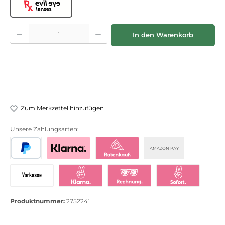
Evil Eye lenses
Produkt Anzahl: Gib den gewünschten Wert ein oder benutze die Schaltflächen
In den Warenkorb
Zum Merkzettel hinzufügen
Unsere Zahlungsarten:
AMAZON PAY
PayPal
Bezahlen mit Klarna
Klarna Ratenkauf
Vorkasse
Klarna Sofort bezahlen
Klarna Rechnung
Klarna Sofortü
Produktnummer:
2752241