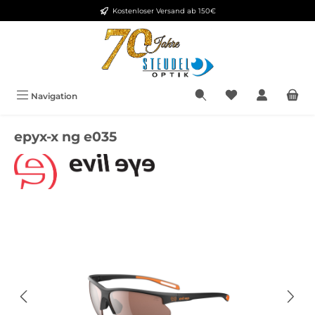
Kostenloser Versand ab 150€
Zum Hauptinhalt springen
Navigation
epyx-x ng e035
Bildergalerie überspringen