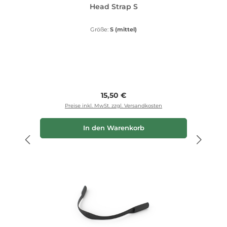
Head Strap S
Größe:
S (mittel)
Regulärer Preis:
15,50 €
Preise inkl. MwSt. zzgl. Versandkosten
In den Warenkorb