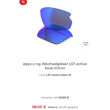
Rabatt
%
epyx-x ng Wechselgläser LST active
blue mirror
Glas:
LST active blue M
Varianten ab
49,90 €
Verkaufspreis:
58,00 €
Regulärer Preis:
67,00 €
(13.43% gespart)