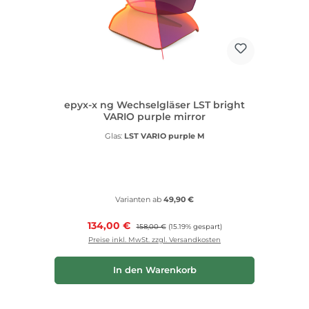
epyx-x ng Wechselgläser LST bright
VARIO purple mirror
Glas:
LST VARIO purple M
Varianten ab
49,90 €
Verkaufspreis:
134,00 €
Regulärer Preis:
158,00 €
(15.19% gespart)
Preise inkl. MwSt. zzgl. Versandkosten
In den Warenkorb