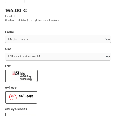
Regulärer Preis:
164,00 €
Inhalt:
1
Preise inkl. MwSt. zzgl. Versandkosten
auswählen
Farbe
auswählen
Glas
auswählen
LST
LST
auswählen
evil eye
Evil Eye
auswählen
evil eye lenses