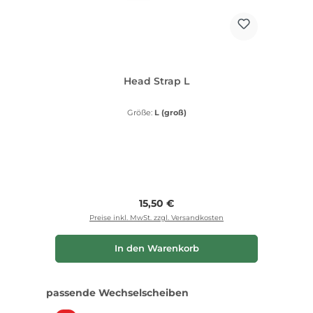
Head Strap L
Größe:
L (groß)
Regulärer Preis:
15,50 €
Preise inkl. MwSt. zzgl. Versandkosten
In den Warenkorb
Produktgalerie überspringen
passende Wechselscheiben