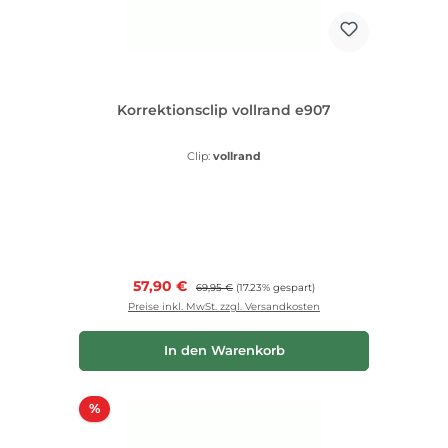
Korrektionsclip vollrand e907
Clip:
vollrand
Verkaufspreis:
57,90 €
Regulärer Preis:
69,95 €
(17.23% gespart)
Preise inkl. MwSt. zzgl. Versandkosten
In den Warenkorb
Rabatt
%