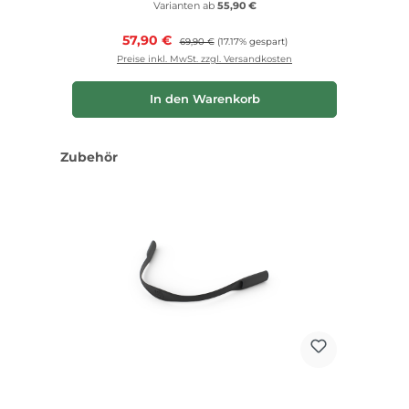
Varianten ab
55,90 €
Verkaufspreis:
57,90 €
Regulärer Preis:
69,90 €
(17.17% gespart)
Preise inkl. MwSt. zzgl. Versandkosten
In den Warenkorb
Produktgalerie überspringen
Zubehör