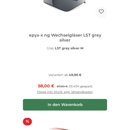
epyx-x ng Wechselgläser LST grey
silver
Glas:
LST grey silver M
Varianten ab
49,90 €
Verkaufspreis:
58,00 €
Regulärer Preis:
67,00 €
(13.43% gespart)
Preise inkl. MwSt. zzgl. Versandkosten
In den Warenkorb
Rabatt
%