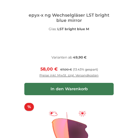
epyx-x ng Wechselgläser LST bright
blue mirror
Glas:
LST bright blue M
Varianten ab
49,90 €
Verkaufspreis:
58,00 €
Regulärer Preis:
67,00 €
(13.43% gespart)
Preise inkl. MwSt. zzgl. Versandkosten
In den Warenkorb
Rabatt
%