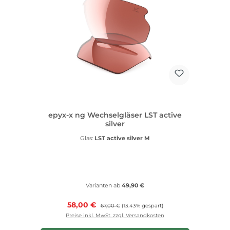
epyx-x ng Wechselgläser LST active
silver
Glas:
LST active silver M
Varianten ab
49,90 €
Verkaufspreis:
58,00 €
Regulärer Preis:
67,00 €
(13.43% gespart)
Preise inkl. MwSt. zzgl. Versandkosten