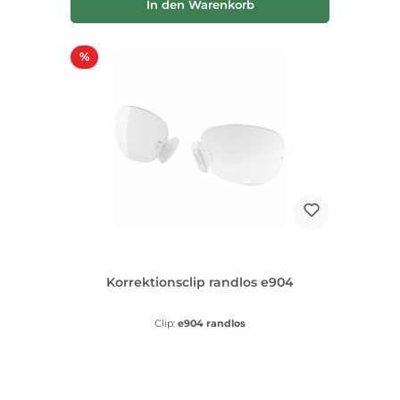
In den Warenkorb
Rabatt
%
Korrektionsclip randlos e904
Clip:
e904 randlos