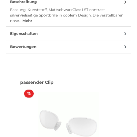
Beschreibung
Fassung: Kunststoff, MattschwarzGlas: LST contrast
silverVielseitige Sportbrille in coolem Design. Die verstellbaren
nose…
Mehr
Eigenschaften
Bewertungen
Produktgalerie überspringen
passender Clip
Rabatt
%