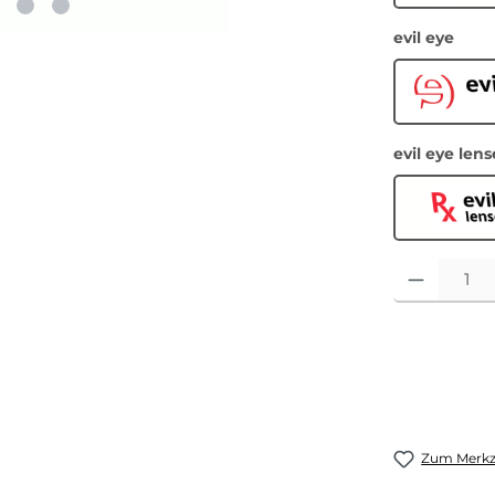
ausw
evil eye
Ev
evil eye lens
Ev
Produkt Anza
Zum Merkze