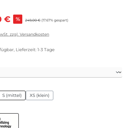
s:
0 €
%
Regulärer Preis:
249,00 €
(17.67% gespart)
MwSt. zzgl. Versandkosten
fügbar, Lieferzeit: 1-3 Tage
hlen
hlen
S (mittel)
XS (klein)
en
ST