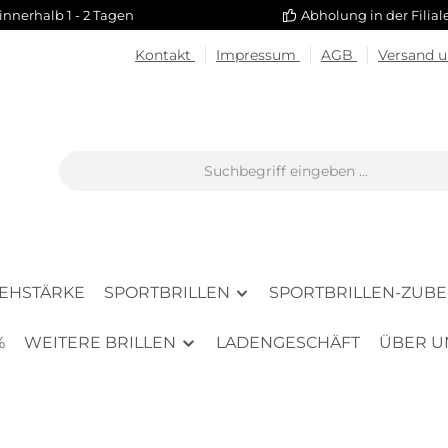
innerhalb 1 - 2 Tagen
Abholung in der Filia
Kontakt
Impressum
AGB
Versand 
SEHSTÄRKE
SPORTBRILLEN
SPORTBRILLEN-ZUB
%
WEITERE BRILLEN
LADENGESCHÄFT
ÜBER U