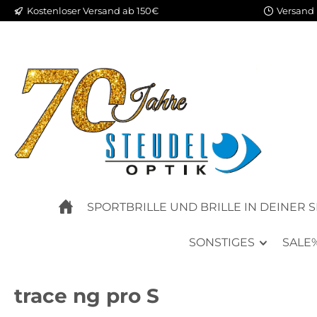
Kostenloser Versand ab 150€
Versand 
m Hauptinhalt springen
Zur Suche springen
Zur Hauptnavigation springen
SPORTBRILLE UND BRILLE IN DEINER 
SONSTIGES
SALE
trace ng pro S