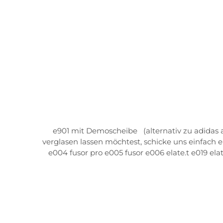
e901 mit Demoscheibe (alternativ zu adidas a516/ a715/ a723) Größe: 48mm x 34mmScheibenwinkel: 23°Stegwe
verglasen lassen möchtest, schicke uns einfach eine Anfrage per Kontaktformular. passend für 
e004 fusor pro e005 fusor e006 elate.t e019 ela
e042 pathline. f pro e043 pathline air pro