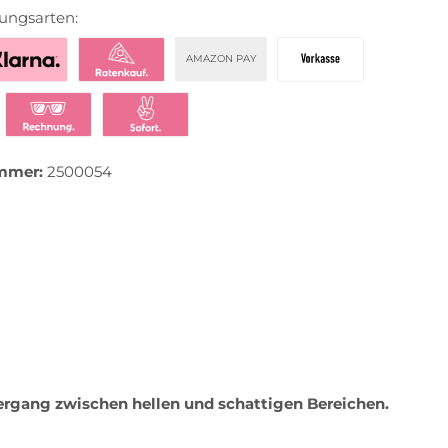
ungsarten:
AMAZON PAY
zahlen mit Klarna
Klarna Ratenkauf
Vorkasse
t bezahlen
Klarna Rechnung
Klarna Sofortüberweisung
mmer:
2500054
rgang zwischen hellen und schattigen Bereichen.