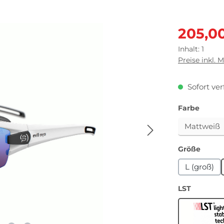
Verkaufsprei
205,0
Inhalt:
1
Preise inkl. 
Sofort ver
auswä
Farbe
auswä
Größe
L (groß)
auswähl
LST
L