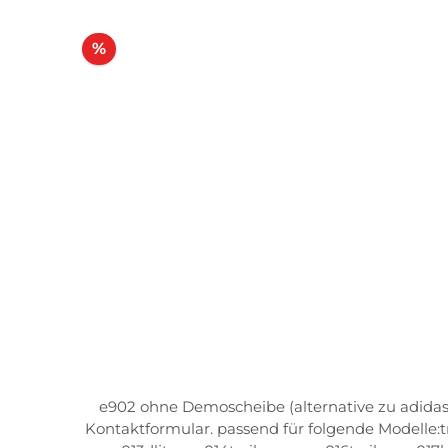
Rabatt
%
e902 ohne Demoscheibe (alternative zu adidas 
Kontaktformular. passend für folgende Modelle:trace pro e001trace e002fusor pro e005fusor e006vizor pro e007vizor e008vizor hr pro e009vizor hr e010dlite-x