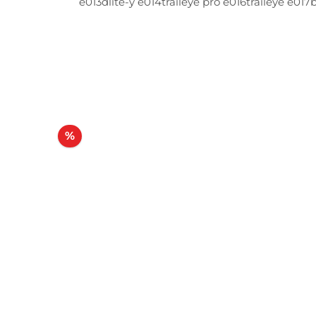
e013dlite-y e014traileye pro e016traileye e01
e029trace ng pro e030trace ng e031traileye 
e040vistair-d e041pathline pro e042pathline.f 
Rabatt
%