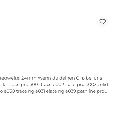
ro e030 trace ng e031 elate ng e039 pathline pro
/ad08 evil eye evo pro A194 tycane pro A190