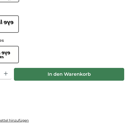
ählen
il Eye
auswählen
es
il Eye lenses
hl: Gib den gewünschten Wert ein oder benutze die Schaltfläche
In den Warenkorb
ttel hinzufügen