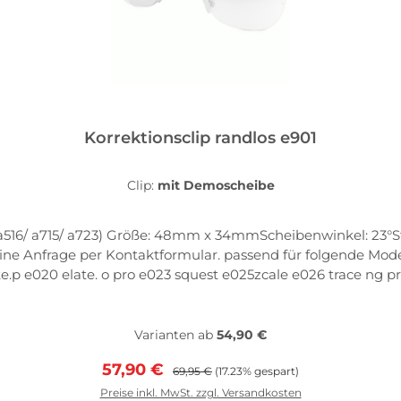
Korrektionsclip randlos e901
Clip:
mit Demoscheibe
ite: 24mm Wenn du deinen Clip bei uns
folgende Modelle: trace pro e001 trace e002 zolid pro e003 zolid
te.p e020 elate. o pro e023 squest e025zcale e026 trace ng p
 e049Adidas Modelle:evil eye pro S a127 evil eye halfrim a403
Varianten ab
54,90 €
Verkaufspreis:
Regulärer Preis:
57,90 €
69,95 €
(17.23% gespart)
Preise inkl. MwSt. zzgl. Versandkosten